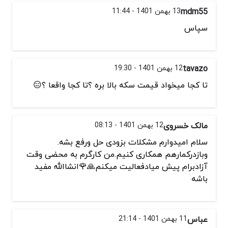
mdm55
13 بهمن 1401 - 11:44
سپاس
tavazo
12 بهمن 1401 - 19:30
تا کجا میخواد قیمت سکه بالا بره ؟تا کجا واقعا ؟😑
مالک خسروی
12 بهمن 1401 - 08:13
سلام امیدوارم مشکلات بزودی حل ورفع بشه.
وبازدرکمارهم همکاری کنیم.من کارگرم به محضی وقت
آزادبرام پیش میادفعالیت میکنم🙏🌹انشاالله مفید
باشه
عباس
11 بهمن 1401 - 21:14