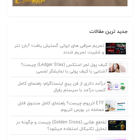
جدید ترین مقالات
تحریم صرافی های ایرانی گسترش یافت؛ آبان تتر
و شلبیت تحریم شدند
کیف پول لجر استکس (Ledger Stax) چیست؟
آشنایی با کیف پولی با نمایشگر لمسی
درآمد دلاری از فن پیج اینستاگرام؛ راهنمای کامل
کسب درآمد با سیستم رفرال
ETF اتریوم چیست؟ راهنمای کامل صندوق قابل
معامله در بورس اتریوم
تقاطع طلایی (Golden Cross) چیست و چگونه در
تحلیل تکنیکال استفاده میشود؟