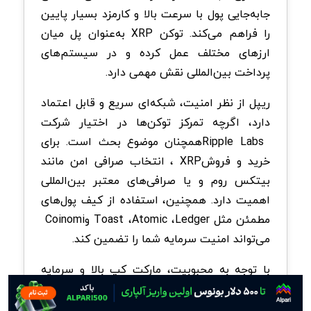
جابه‌جایی پول با سرعت بالا و کارمزد بسیار پایین
را فراهم می‌کند. توکن
XRP
به‌عنوان پل میان
ارزهای مختلف عمل کرده و در سیستم‌های
پرداخت بین‌المللی نقش مهمی دارد
.
ریپل از نظر امنیت، شبکه‌ای سریع و قابل اعتماد
دارد، اگرچه تمرکز توکن‌ها در اختیار شرکت
Ripple Labs
همچنان موضوع بحث است. برای
خرید و فروش
XRP
، انتخاب صرافی امن مانند
بیتکس روم و یا صرافی‌های معتبر بین‌المللی
اهمیت دارد. همچنین، استفاده از کیف پول‌های
مطمئن مثل
Ledger
،
Atomic
،
Toast
و
Coinomi
می‌تواند امنیت سرمایه شما را تضمین کند
.
با توجه به محبوبیت، مارکت کپ بالا و سرمایه
گذاری شرکت‌های معتبر در ریپل، انتظار می‌رود
این رمزارز در آینده همچنان جایگاه مهمی در بازار