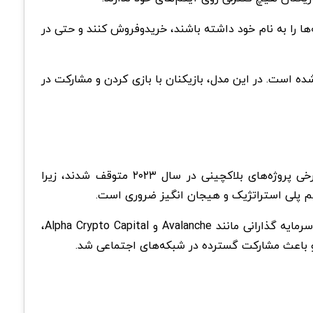
سته‌ها را به نام خود داشته باشند، خریدوفروش کنند و حتی در
ز بزرگترین تفاوت‌های Web3، مدل "بازی کن و کسب درآمد کن" است که جایگزین پرداخت‌های درون برنامه‌ای در Web2 شده است. در این مدل، بازیکنان با بازی کردن و مشارکت در
با وجود مزایای فراوان، Web3 هنوز با چالش‌هایی مانند حفظ بازیکنان و ایجاد تعادل اقتصادی در بازی‌ها رو به‌ رو است. برخی پروژه‌های بلاکچینی در سال ۲۰۲۳ متوقف شدند، زیرا
گیم پلی استراتژیک و هیجان‌ انگیز ضروری است.
پلتفرم‌های بازی مانند Funtico با ترکیب فناوری و سرگرمی، توانسته‌اند تجربه‌ای متفاوت ارائه دهند. این شرکت با پشتیبانی سرمایه گذارانی مانند Avalanche و Alpha Crypto Capital،