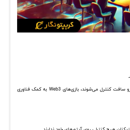
کریپتونگار، در حالی که بازی‌های سنتی (Web2) توسط شرکت‌های بزرگی مانند نینتندو و مایکرو سافت کنترل می‌شوند، بازی‌های Web3 به کمک فناوری