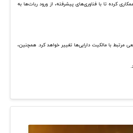
یک جامعه فعال و پایدار، کلید موفقیت نسل جدید بازی‌های بلاکچینی است. به همین دلیل، Funtico با پلتفرم Ludo همکاری کرده تا با فناوری‌های پیشرفته، از ورود ربات‌ها به
جارت NFT، به ارائه پاداش‌های ویژه و خدمات واقعی مرتبط با مالکیت دارایی‌ها تغییر خواهد کرد. همچنین،