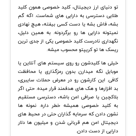
تو دنیای ارز دیجیتال، کلید خصوصی همون کلید
طلایی دسترسی به دارایی های شماست. اگه گم
بشه، فاش بشه یا دست کسی بیفته، هیچ نهادی
نمیتونه دارایی ها رو برگردونه. به همین دلیل،
نگهداری نادرست کلید خصوصی یکی از جدی ترین
ریسک ها تو کریپتو محسوب میشه.
خیلی ها کلیدشون رو روی سیستم های آنلاین یا
موبایل نگه میدارن بدون رمزگذاری یا محافظت
کافی. این کارشون رو در معرض حملات سایبری،
بد افزارها و هک های هدفمند قرار میده. حتی اگر
بلاکچین یا صرافی امن باشه، دسترسی مستقیم
به کلید خصوصی همیشه خطر داره. نمونه ها
نشون دادن که سرمایه گذاران حتی در محیط های
دیجیتال امن هم قربانی شدن و میلیون ها دلار
دارایی از دست دادن.