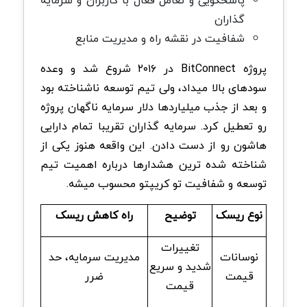
پاسخگویی و تعامل فعال با کاربران و سرمایه
گذاران
شفافیت در نقشه راه و مدیریت منابع
پروژه BitConnect در ۲۰۱۶ شروع شد و وعده
سودهای بالا میداد، ولی تیم توسعه ناشناخته بود
و بعد از جذب میلیاردها دلار سرمایه ناگهان پروژه
رو تعطیل کرد. سرمایه گذاران تقریبا تمام دارایی
هاشون رو از دست دادن. این واقعه هنوز یکی از
شناخته شده ترین هشدارها درباره اهمیت تیم
توسعه و شفافیت تو کریپتو محسوب میشه.
نوع ریسک
توضیح
راه کاهش ریسک
تغییرات
نوسانات
مدیریت سرمایه، حد
شدید و سریع
قیمت
ضرر
قیمت