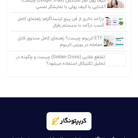
کیف پول لجر استکس (Ledger Stax) چیست؟
آشنایی با کیف پولی با نمایشگر لمسی
درآمد دلاری از فن پیج اینستاگرام؛ راهنمای کامل
کسب درآمد با سیستم رفرال
ETF اتریوم چیست؟ راهنمای کامل صندوق قابل
معامله در بورس اتریوم
تقاطع طلایی (Golden Cross) چیست و چگونه در
تحلیل تکنیکال استفاده میشود؟