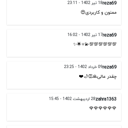
reza69
18 تیر 1402 - 23:11
ممنون و کاربردی😍
reza69
17 تیر 1402 - 16:02
💯💯💯💯💯💯💫⭐🌟✨
reza69
09 خرداد 1402 - 23:25
چقدر عالی🙏👏🌙❤️
zahra1363
28 اردیبهشت 1402 - 15:45
🌹🌹🌹🌹🌹🌹