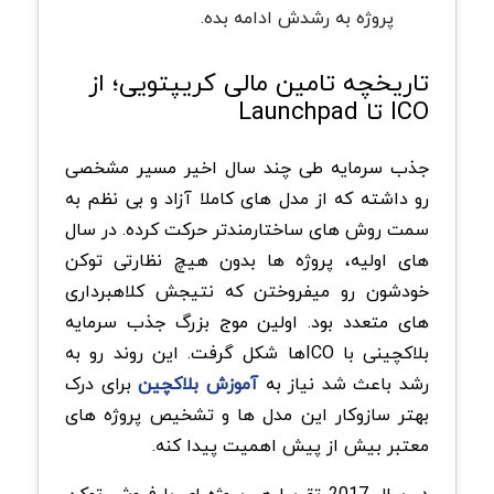
پروژه به رشدش ادامه بده.
تاریخچه تامین مالی کریپتویی؛ از
ICO تا Launchpad
جذب سرمایه طی چند سال اخیر مسیر مشخصی
رو داشته که از مدل های کاملا آزاد و بی نظم به
سمت روش های ساختارمندتر حرکت کرده. در سال
های اولیه، پروژه ها بدون هیچ نظارتی توکن
خودشون رو میفروختن که نتیجش کلاهبرداری
های متعدد بود. اولین موج بزرگ جذب سرمایه
بلاکچینی با ICOها شکل گرفت. این روند رو به
رشد باعث شد نیاز به
آموزش بلاکچین
برای درک
بهتر سازوکار این مدل ها و تشخیص پروژه های
معتبر بیش از پیش اهمیت پیدا کنه.
در سال 2017 تقریبا هر پروژه ای با فروش توکن