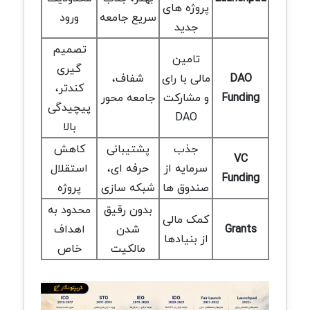
پروژه های
سریع جامعه
ورود
جدید
تصمیم
تامین
گیری
DAO
مالی با رای
شفاف،
کندتر،
Funding
و مشارکت
جامعه محور
پیچیدگی
DAO
بالا
جذب
پشتیبانی
کاهش
VC
سرمایه از
حرفه ای،
استقلال
Funding
صندوق ها
شبکه سازی
پروژه
بدون رقیق
محدود به
کمک مالی
Grants
شدن
اهداف
از بنیادها
مالکیت
خاص