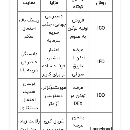
روش
مزایا
معایب
کوتاه
دسترسی
فروش
ریسک بالا،
جهانی، جذب
ICO
اولیه توکن
احتمال
سریع
به عموم
اسکم
سرمایه
عرضه
اعتبار
وابستگی
توکن از
بیشتر،
IEO
به صرافی،
طریق
فرآیند ساده
هزینه بالا
صرافی
تر برای کاربر
نوسان
عرضه
غیرمتمرکزتر،
شدید،
IDO
توکن در
دسترسی
احتمال
DEX
آزادتر
دستکاری
پلتفرم
غربال گری
رقابت زیاد،
عرضه
Launchpad
بهتر، جذب
محدودیت