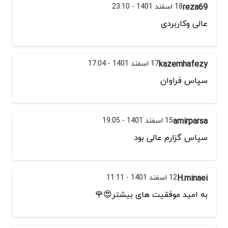
reza69
18 اسفند 1401 - 23:10
عالی وکاربردی
kazemhafezy
17 اسفند 1401 - 17:04
سپاس فراوان
amirparsa
15 اسفند 1401 - 19:05
سپاس گزارم عالی بود
H.minaei
12 اسفند 1401 - 11:11
به امید موفقیت های بیشتر😍🌹