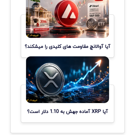
آیا آوالانچ مقاومت های کلیدی را میشکند؟
آیا XRP آماده جهش به 1.10 دلار است؟