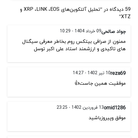
59 دیدگاه در “تحلیل آلتکوین‌های XRP ،LINK ،EOS و
XTZ”
جواد صالحی
09 خرداد 1404 - 10:29
ممنون از صرافی بیتکس روم بخاطر معرفی سیگنال
های تاکیدی و ارزشمند استاد علی اکبر توسل
reza69
10 تیر 1402 - 14:27
موفقیت همین جاست👍
omid1286
13 فروردین 1402 - 23:25
موفق وپیروزباشید