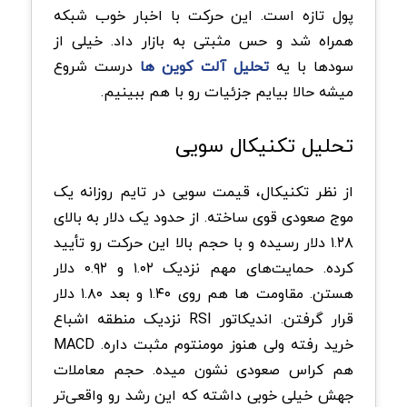
پول تازه است. این حرکت با اخبار خوب شبکه
همراه شد و حس مثبتی به بازار داد. خیلی از
سودها با یه
تحلیل آلت کوین ها
درست شروع
میشه حالا بیایم جزئیات رو با هم ببینیم.
تحلیل تکنیکال سویی
از نظر تکنیکال، قیمت سویی در تایم روزانه یک
موج صعودی قوی ساخته. از حدود یک دلار به بالای
۱.۲۸ دلار رسیده و با حجم بالا این حرکت رو تأیید
کرده. حمایت‌های مهم نزدیک ۱.۰۲ و ۰.۹۲ دلار
هستن. مقاومت ها هم روی ۱.۴۰ و بعد ۱.۸۰ دلار
قرار گرفتن. اندیکاتور RSI نزدیک منطقه اشباع
خرید رفته ولی هنوز مومنتوم مثبت داره. MACD
هم کراس صعودی نشون میده. حجم معاملات
جهش خیلی خوبی داشته که این رشد رو واقعی‌تر