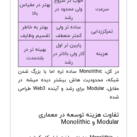
خوب در شروع
بهتر در مقیاس
سرعت
ولی محدود در
بالا
رشد
ساده تر ولی
بهتر به خاطر
تمرکززدایی
کمتر منعطف
تقسیم وظایف
پایین تر اول
بهینه تر در
هزینه
کار ولی بالاتر در
بلندمدت
رشد
در کل، Monolithic ساده تره اما با بزرگ شدن
شبکه، محدودیت هاش بیشتر دیده میشه. در
مقابل، Modular برای رشد و آینده Web3 طراحی
شده.
تفاوت هزینه توسعه در معماری
Modular و Monolithic