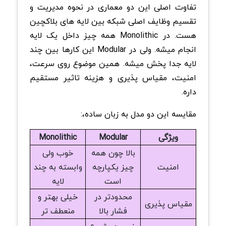
تفاوت اصلی این دو معماری در نحوه مدیریت و
تقسیم وظایف اصلی شبکه بین لایه های بلاکچین
هست. در Monolithic همه چیز داخل یک لایه
انجام میشه. ولی در Modular این کارها بین چند
لایه جدا پخش میشه. همین موضوع روی سرعت،
امنیت، مقیاس پذیری و هزینه تاثیر مستقیم
داره.
مقایسه این دو مدل به زبان ساده،:
ویژگی
Modular
Monolithic
بالا چون همه
خوب ولی
امنیت
چیز یکپارچه
وابسته به چند
است
لایه
محدودتر در
خیلی بهتر و
مقیاس پذیری
فشار بالا
منعطف تر