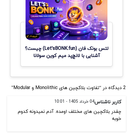
لتس بونک فان (Let'sBONK.fun) چیست؟
آشنایی با لانچ‌پد میم کوین سولانا
2 دیدگاه در “تفاوت بلاکچین های Monolithic و Modular”
کاربر ناشناس
04 خرداد 1405 - 10:01
چقدر بلاکچین های مختلف اومده. آدم نمیدونه کدوم
خوبه