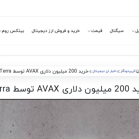
ل
سیگنال
قیمت
خرید و فروش ارز دیجیتال
بیتکس روم
خرید 200 میلیون دلاری AVAX توسط Terra
کریپتونگار
اخبار ارز دیجیتال
ی AVAX توسط Terra