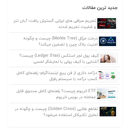
جدید ترین مقالات
تحریم صرافی های ایرانی گسترش یافت؛ آبان تتر
و شلبیت تحریم شدند
درخت مرکل (Merkle Tree) چیست و چگونه
امنیت بلاک چین را تضمین میکند؟
کیف پول لجر استکس (Ledger Stax) چیست؟
آشنایی با کیف پولی با نمایشگر لمسی
درآمد دلاری از فن پیج اینستاگرام؛ راهنمای کامل
کسب درآمد با سیستم رفرال
ETF اتریوم چیست؟ راهنمای کامل صندوق قابل
معامله در بورس اتریوم
تقاطع طلایی (Golden Cross) چیست و چگونه در
تحلیل تکنیکال استفاده میشود؟