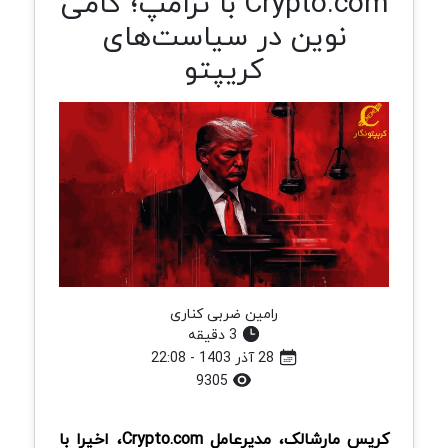
Crypto.com با ترامپ؛ گامی
نوین در سیاست‌های
کریپتو
رامین ضربی کناری
3 دقیقه
28 آذر 1403 - 22:08
9305
کریس مارشالک، مدیرعامل Crypto.com، اخیرا با