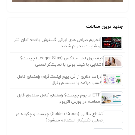
جدید ترین مقالات
تحریم صرافی های ایرانی گسترش یافت؛ آبان تتر
و شلبیت تحریم شدند
کیف پول لجر استکس (Ledger Stax) چیست؟
آشنایی با کیف پولی با نمایشگر لمسی
درآمد دلاری از فن پیج اینستاگرام؛ راهنمای کامل
کسب درآمد با سیستم رفرال
ETF اتریوم چیست؟ راهنمای کامل صندوق قابل
معامله در بورس اتریوم
تقاطع طلایی (Golden Cross) چیست و چگونه در
تحلیل تکنیکال استفاده میشود؟