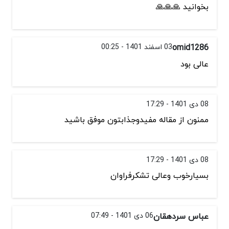
بخوانید 🙏🙏🙏
omid1286
03 اسفند 1401 - 00:25
عالی بود
08 دی 1401 - 17:29
ممنون از مقاله مفیدوجذابتون موفق باشید
08 دی 1401 - 17:29
بسیارخوب وعالی تشکرفراوان
عباس سردهقان
06 دی 1401 - 07:49