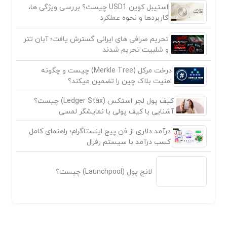
استیبل کوین USD1 چیست؟ بررسی ویژگی ها،
کاربردها و نحوه عملکرد
تحریم صرافی های ایرانی گسترش یافت؛ آبان تتر
و شلبیت تحریم شدند
درخت مرکل (Merkle Tree) چیست و چگونه
امنیت بلاک چین را تضمین میکند؟
کیف پول لجر استکس (Ledger Stax) چیست؟
آشنایی با کیف پولی با نمایشگر لمسی
درآمد دلاری از فن پیج اینستاگرام؛ راهنمای کامل
کسب درآمد با سیستم رفرال
لانچ پول (Launchpool) چیست؟