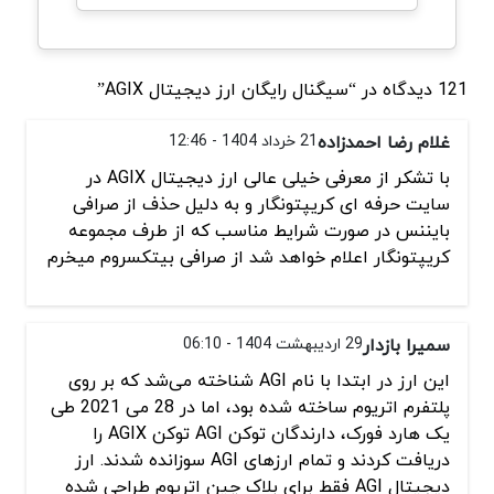
121 دیدگاه در “سیگنال رایگان ارز دیجیتال AGIX”
غلام رضا احمدزاده
21 خرداد 1404 - 12:46
با تشکر از معرفی خیلی عالی ارز دیجیتال AGIX در
سایت حرفه ای کریپتونگار و به دلیل حذف از صرافی
بایننس در صورت شرایط مناسب که از طرف مجموعه
کریپتونگار اعلام خواهد شد از صرافی بیتکسروم میخرم
سمیرا بازدار
29 اردیبهشت 1404 - 06:10
این ارز در ابتدا با نام AGI شناخته می‌شد که بر روی
پلتفرم اتریوم ساخته شده بود، اما در 28 می 2021 طی
یک هارد فورک، دارندگان توکن AGI توکن AGIX را
دریافت کردند و تمام ارزهای AGI سوزانده شدند. ارز
دیجیتال AGI فقط برای بلاک چین اتریوم طراحی شده