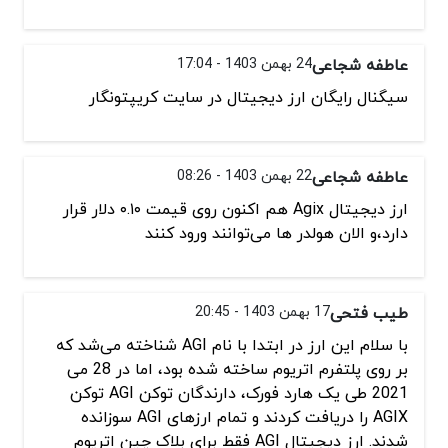
عاطفه شجاعی
24 بهمن 1403 - 17:04
سیگنال رایگان ارز دیجیتال در سایت کریپتونگار
عاطفه شجاعی
22 بهمن 1403 - 08:26
ارز دیجیتال Agix هم اکنون روی قیمت ۰.۱۰ دلار قرار
دارد،و الان هولدر ها می‌توانند ورود کنند
طیب فتحی
17 بهمن 1403 - 20:45
با سلام این ارز در ابتدا با نام AGI شناخته می‌شد که
بر روی پلتفرم اتریوم ساخته شده بود، اما در 28 می
2021 طی یک هارد فورک، دارندگان توکن AGI توکن
AGIX را دریافت کردند و تمام ارزهای AGI سوزانده
شدند. ارز دیجیتال AGI فقط برای بلاک چین اتریوم