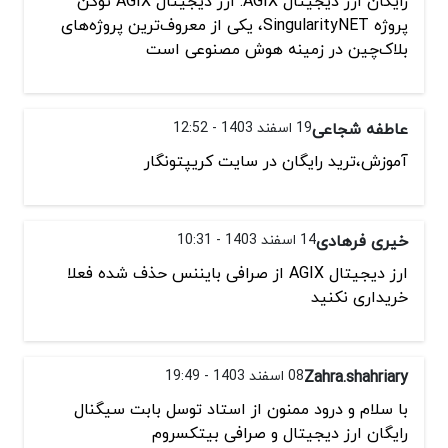
رایگان ارز دیجیتال AGIX. ارز دیجیتال AGIX توکن
پروژه SingularityNET، یکی از معروف‌ترین پروژه‌های
بلاک‌چین در زمینه هوش مصنوعی است
عاطفه شجاعی
19 اسفند 1403 - 12:52
آموزش،ترید رایگان در سایت کریپتونگار
خیری فرهادی
14 اسفند 1403 - 10:31
ارز دیجیتال AGIX از صرافی بایننس حذف شده فعلا
خریداری نکنید
Zahra.shahriary
08 اسفند 1403 - 19:49
با سلام و درود ممنون از استاد توسل بابت سیگنال
رایگان ارز دیجیتال و صرافی بیتکسروم