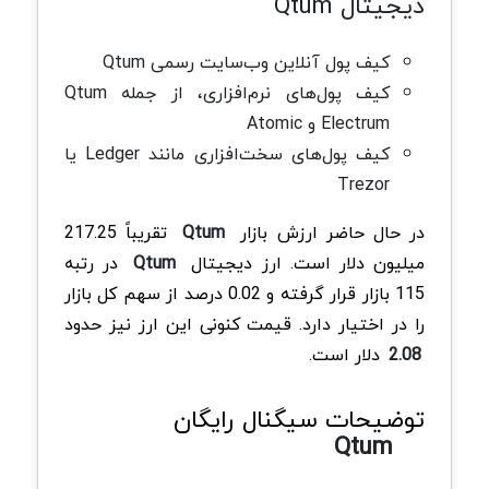
دیجیتال Qtum
کیف پول آنلاین وب‌سایت رسمی Qtum
کیف پول‌های نرم‌افزاری، از جمله Qtum
Electrum و Atomic
کیف پول‌های سخت‌افزاری مانند Ledger یا
Trezor
در حال حاضر ارزش بازار
Qtum
تقریباً 217.25
میلیون دلار است. ارز دیجیتال
Qtum
در رتبه
115 بازار قرار گرفته و 0.02 درصد از سهم کل بازار
را در اختیار دارد. قیمت کنونی این ارز نیز حدود
2.08
دلار است.
توضیحات سیگنال رایگان
Qtum