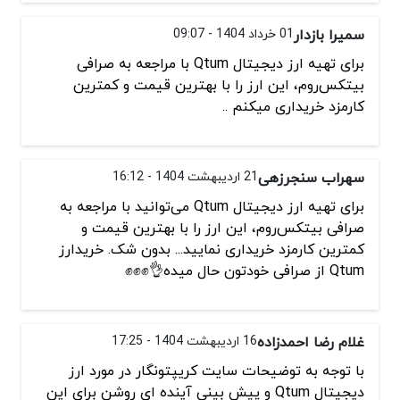
سمیرا بازدار
01 خرداد 1404 - 09:07
برای تهیه ارز دیجیتال Qtum با مراجعه به صرافی
بیتکس‌روم، این ارز را با بهترین قیمت و کمترین
کارمزد خریداری میکنم ..
سهراب سنجرزهی
21 اردیبهشت 1404 - 16:12
برای تهیه ارز دیجیتال Qtum می‌توانید با مراجعه به
صرافی بیتکس‌روم، این ارز را با بهترین قیمت و
کمترین کارمزد خریداری نمایید... بدون شک. خریدارز
Qtum از صرافی خودتون حال میده👌✊✊✊
غلام رضا احمدزاده
16 اردیبهشت 1404 - 17:25
با توجه به توضیحات سایت کریپتونگار در مورد ارز
دیجیتال Qtum و پیش بینی آینده ای روشن برای این