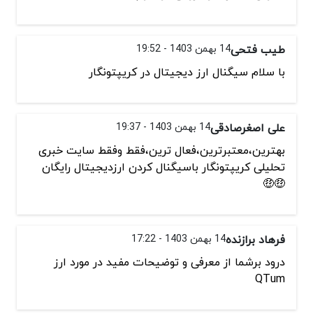
طیب فتحی
14 بهمن 1403 - 19:52
با سلام سیگنال ارز دیجیتال در کریپتونگار
علی اصغرصادقی
14 بهمن 1403 - 19:37
بهترین،معتبرترین،فعال ترین،فقط وفقط سایت خبری
تحلیلی کریپتونگار باسیگنال کردن ارزدیجیتال رایگان
🤑🤑
فرهاد برازنده
14 بهمن 1403 - 17:22
درود برشما از معرفی و توضیحات مفید در مورد ارز
QTum