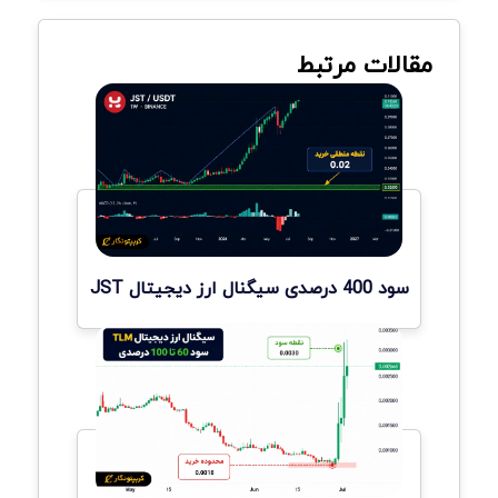
مقالات مرتبط
سود 400 درصدی سیگنال ارز دیجیتال JST