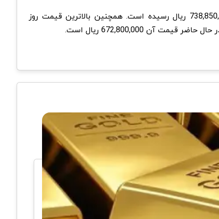
در تاریخ 14 خرداد 1404 قیمت سکه امامی نسبت به روز گذشته 1,100,000 ریال کاهش داشته و در حال حاضر به 738,850,000 ریال رسیده است. همچنین بالاترین قیمت روز