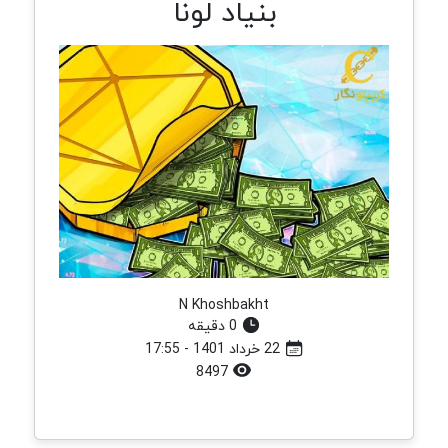
بنیاد لونا
N Khoshbakht
0 دقیقه
22 خرداد 1401 - 17:55
8497