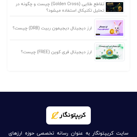
تقاطع طلایی (Golden Cross) چیست و چگونه در
تحلیل تکنیکال استفاده میشود؟
ارز دیجیتال دیجیمون ربیت (DRB) چیست؟
ارز دیجیتال فری کوین (FREE) چیست؟
سایت کریپتونگار به عنوان رسانه تخصصی حوزه ارزهای