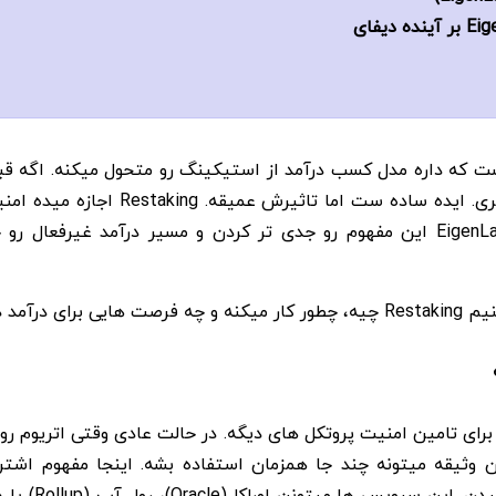
 که داره مدل کسب درآمد از استیکینگ رو متحول میکنه. اگه قبلا
همون سرمایه رو دوباره وارد بازی کنی 
دیفای میسازه.
برای تامین امنیت پروتکل های دیگه. در حالت عادی وقتی اتریوم ر
 همون شبکه رو میگیری. اما با Restaking همون وثیقه میتونه چند جا همزمان استفاده بش