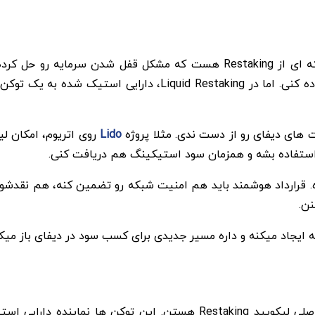
میکنی، ممکنه مدت طولانی قفل بمونه و نتونی ازش استفاده کنی. اما
های دیفای رو از دست ندی. مثلا پروژه
Lido
Liqui پیچیدگی های فنی داره. قرارداد هوشمند باید هم امنیت شبکه رو تضمین کنه
نن.
توکن های Liquid Restaking یا به اختصار LRT، هسته اصلی لیکویید king