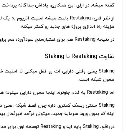
گفته میشه.
در ازای این همکاری، پاداش جداگانه پرداخت 
از نظر فنی، Restaking باعث میشه امنی
هزینه راه اندازی پروژه های جدید رو کمتر میکنه.
در نتیجه Restaking هم برای اعتبارسنج سودآوره، هم برای پروتکل های تازه. اما باید ریسک های فنی و اسلشینگ رو هم جدی گرفت.
تفاوت Restaking با Staking
Staking یعنی وقتی دارایی ات رو قفل میکنی تا ا
همون شبکه است.
اما Restaking یه قدم جلوتره. اینجا همون دارایی میتونه همزمان چند سرویس یا پروتکل دیگه رو هم امن کنه. یعنی سرمایه ات چند برابر کاربرد پیدا میکنه و بازده بیشتری میاره.
اینه که بدون ورود سرمایه جدید، میتونی درآمد غیرفعال بیشتری بسازی. همچنین نقدشوندگی Restaking
درواقع، Staking پایه ایه و Restaking توسعه اون برای حداکثر بهره وری سرمایه است. این تفاوت ها به کاربر کمک میکنه انتخاب کنه که ساده باشه یا چند لایه و سودآور.