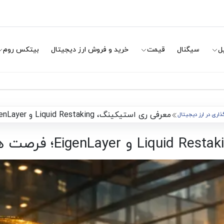
ل
سیگنال
قیمت
خرید و فروش ارز دیجیتال
بیتکس روم
معرفی ری استیکینگ، Liquid Restaking و EigenLayer؛ فرصت های جدید درآمد در دیفای
اری در ارز دیجیتال