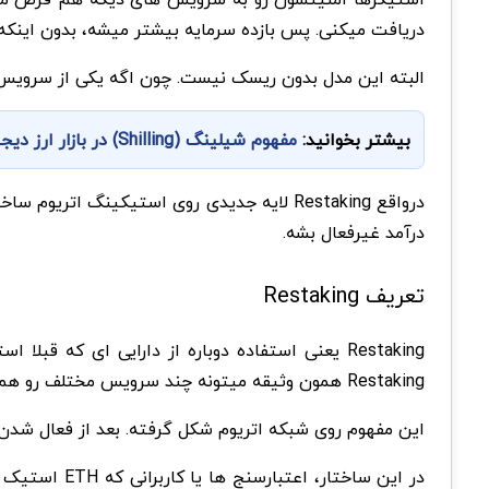
دریافت میکنی. پس بازده سرمایه بیشتر میشه، بدون اینکه 
البته این مدل بدون ریسک نیست. چون اگه یکی از سرویس ها دچار مشکل بشه، احتمال اسلشین
بیشتر بخوانید:
مفهوم شیلینگ (Shilling) در بازار ارز دیجیتال چیست؟ نحوه محافظت از ارزها در برابر شیلینگ
درواقع Restaking لایه جدیدی روی استیکینگ 
درآمد غیرفعال بشه.
تعریف Restaking
Restaking یعنی استفاده دوباره از دارایی ای ک
Restaking همون وثیقه میتونه چند سرویس مختلف رو هم پشتیبانی کنه.
این مفهوم روی شبکه اتریوم شکل گرفته. بعد از فعال شدن برداشت استیک، م