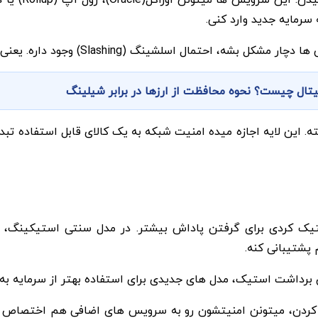
سرمایه جدید وارد کنی.
گ (Slashing) وجود داره. یعنی بخشی از وثیقه ات جریمه میشه.
اتریوم ساخته. این لایه اجازه میده امنیت شبکه به یک کالای قابل استف
ه قبلا استیک کردی برای گرفتن پاداش بیشتر. در مدل سنتی استیکین
دل های جدیدی برای استفاده بهتر از سرمایه به وجود اومد. Restaking یکی از مهم ت