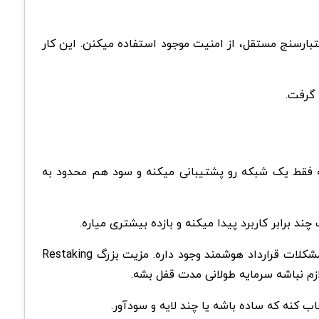
شبکه اعتبارسنج مستقل، از امنیت موجود استفاده میکنن. این کار
مایه فقط یک شبکه رو پشتیبانی میکنه و سود هم محدود به
Staking سنتی ریسک کمتری داره چون فقط شبکه اصلی درگیر هستش. Restaking کمی پیچیده تره و احتمال اسلشینگ یا مشکلات قرارداد هوشمند وجود داره. مزیت بزرگ Restaking