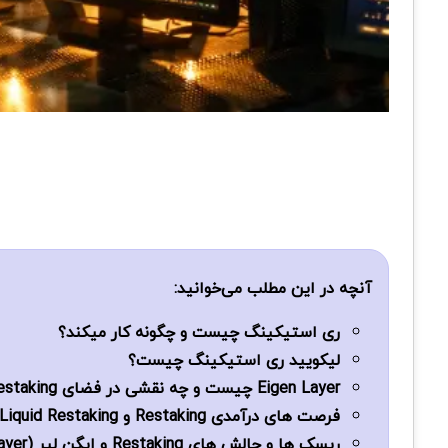
آنچه در این مطلب می‌خوانید:
ری استیکینگ چیست و چگونه کار میکند؟
لیکویید ری استیکینگ چیست؟
Eigen Layer چیست و چه نقشی در فضای Restaking دارد؟
فرصت های درآمدی Restaking و Liquid Restaking
ریسک ها و چالش های Restaking و ایگن لیر (EigenLayer)