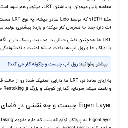
معامله باقی میمونن. با داشتن LRT، میتونی هم سود استیکینگ بگیری و هم دارایی رو بدون نیاز به unstake جا به جا یا معامله کنی.
مثلا stETH که توسط
Lido
صادر میشه، یه نوع LRT هست. توکن ها میتونن در پلتفرم های دیگه مثل
ات داره چند جا همزمان کار میکنه و بازده بیشتری تولید می
LRT ها همچنین نقش حیاتی در مدیریت ریسک دارن. اگ
با اوراکل ها و رول آپ ها باعث میشه امنیت و نقدشوندگ
بیشتر بخوانید:
رول ‌آپ چیست و چگونه کار می کند؟
به زبان ساده تر، LRT ها دارایی استیک ش
و باعث میشه سرمایه گذاران کوچک و بزرگ از Restaking حداکثر بهره رو ببرن.
Eigen Layer چیست و چه نقشی در فضای Restaking دارد؟
فراهم کنه. با EigenLayer، اعتبارسنج ها میتونن دارایی استیک شده خودشون رو دوباره برای چند پروژه مختلف استفاده کنن و در عوض پاداش اضافه دریافت کنن.