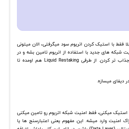
 فقط با استیک کردن اتریوم سود میگرفتی، الان میتونی
و بازده بیشتری بگیری. ایده ساده ست اما تاثیرش عمیقه. Restaking اجازه میده امنیت شبکه های جدید با استفاده از اتریوم تامین بشه و در
عوض پاداش بیشتری نصیبت بشه. پروژه هایی مثل EigenLayer این مفهوم رو جدی تر کردن و مسیر درآمد غیرفعال رو جذاب تر کردن. از طرفی Liquid Restaking هم اومده تا
و استیک میکنی، فقط امنیت شبکه اتریوم رو تامین میکنی
ه. اینجا مفهوم اشتراک امنیت وارد میشه. این مفهوم یعنی اعتبارسنج ها یا
استیکرها امنیتشون رو به سرویس های دیگه هم قرض میدن. این سرویس ها میتونن اوراکل(Oracle)، رول آپ (Rollup) یا دیتالیر (Data Layer) باشن. در ازای این کار، پاداش اضافه