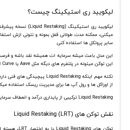
لیکویید ری استیکینگ چیست؟
سایر پروتکل ها استفاده کنی.
این مدل باعث میشه سرمایه ات همیشه نقد باشه و فرصت 
این توکن میتونه در پلتفرم های دیگه مثل Aave یا Curve استفاده بشه و همزمان سود استیکینگ هم دریافت کنی.
نکته مهم اینکه d Restaking
از اوراکل ها و رول آپ ها برای مدیریت ریسک استفاده میک
Liquid Restaking ترکیبی از پایداری درآمد و انعطاف سرمایه ایجاد میکنه و داره مسیر جدیدی برای کسب سود در دیفای باز میکنه.
نقش توکن های (Liquid Restaking (LRT