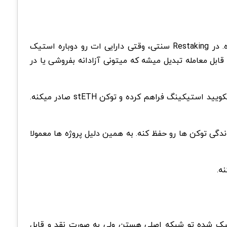
لیکویید ری استیکینگ (Liquid Restaking) نسخه پیشرفته ای از Restaking هست که مشکل قفل شدن سرمایه رو حل کرده. در Restaking سنتی، وقتی دارایی ات رو دوباره استیک
 در Liquid Restaking، دارایی استیک شده به یک توکن قابل معامله تبدیل میشه که میتونی آزادانه بفروشی یا در
روی اتریوم، امکان لیکویید استیکینگ فراهم کرده و توکن stETH صادر میکنه.
، هم نقدشوندگی توکن ها رو حفظ کنه. به همین دلیل پروژه ها معمولا
Resta هستن. این توکن ها نماینده دارایی استیک شده تو شبکه اصلی هستن ولی به صورت نقد و قابل