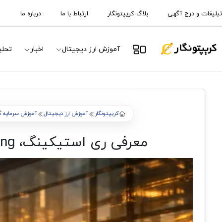
تبلیغات و درج آگهی
بلاگ کریپتونگار
ارتباط با ما
درباره ما
آموزش ارز دیجیتال
اخبار
تحلی
کریپتونگار
آموزش ارز دیجیتال
آموزش سرمایه گذ
معرفی ری استیکینگ، Liquid Restaking و EigenLayer؛ فرصت های جدید درآمد در دیفای