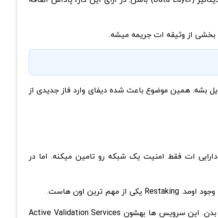
اده تبدیل بشه. همین موضوع باعث شده دیفای وارد فاز جدیدی از
گ، دارایی ات فقط امنیت یک شبکه رو تامین میکنه. اما در
رین اون هاست.
در این ساختار، اعتبارسنج ها یا کاربرانی که ETH استیک کردن، میتونن امنیتشون رو به سرویس های اضافی هم اختصاص بدن. این سرویس ها بهشون Active Validation Services