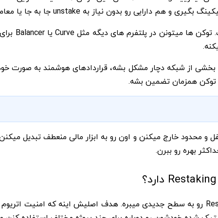
Curve
یا
Balancer
برای 
کنه.
ه بخشی از شبکه دچار مشکل بشه، قراردادهای هوشمند به صورت خو
ی توکن همزمان تضمین بشه.
ده رو از حالت قفل و محدود خارج میکنن و اون رو به ابزار مالی منعطف تب
EigenLayer یه پروتکل نوآورانه ست که داره مفهوم Restaking رو به سطح جدیدی میبره. هدف 