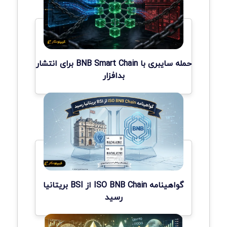
حمله سایبری با BNB Smart Chain برای انتشار
بدافزار
گواهینامه ISO BNB Chain از BSI بریتانیا
رسید