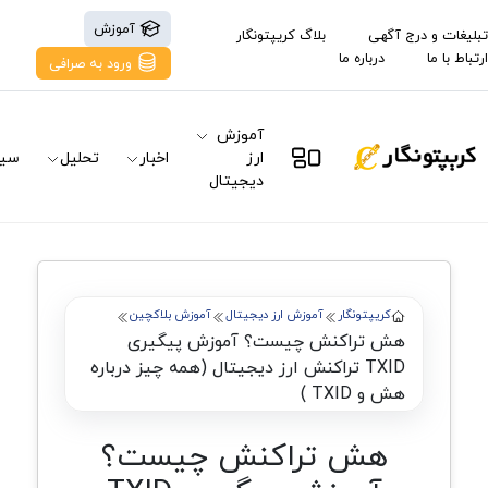
آموزش
تبلیغات و درج آگهی
بلاگ کریپتونگار
ارتباط با ما
درباره ما
ورود به صرافی
آموزش
ارز
اخبار
تحلیل
سیگ
دیجیتال
کریپتونگار
آموزش ارز دیجیتال
آموزش بلاکچین
هش تراکنش چیست؟ آموزش پیگیری
TXID تراکنش ارز دیجیتال (همه چیز درباره
هش و TXID )
هش تراکنش چیست؟