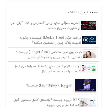
جدید ترین مقالات
تحریم صرافی های ایرانی گسترش یافت؛ آبان تتر
و شلبیت تحریم شدند
درخت مرکل (Merkle Tree) چیست و چگونه
امنیت بلاک چین را تضمین میکند؟
کیف پول لجر استکس (Ledger Stax) چیست؟
آشنایی با کیف پولی با نمایشگر لمسی
درآمد دلاری از فن پیج اینستاگرام؛ راهنمای کامل
کسب درآمد با سیستم رفرال
لانچ پول (Launchpool) چیست؟
ETF اتریوم چیست؟ راهنمای کامل صندوق قابل
معامله در بورس اتریوم