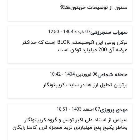
ممنون از توضیحات خوبتون🙏🌺
سهراب سنجرزهی
07 خرداد 1404 - 12:50
توکن بومی این اکوسیستم BLOK است که حداکثر
عرضه آن 200 میلیارد توکن است.
عاطفه شجاعی
06 فروردین 1404 - 10:42
برترین تحلیل ارز ها در سایت کریپتونگار
مهدی پرویزی
07 اسفند 1403 - 18:51
سپاس از استاد علی اکبر توسل و گروه کریپتونگار
بخاطر پکیج پنج میلیاردی ترید معجزه قرن .کاملا رایگان