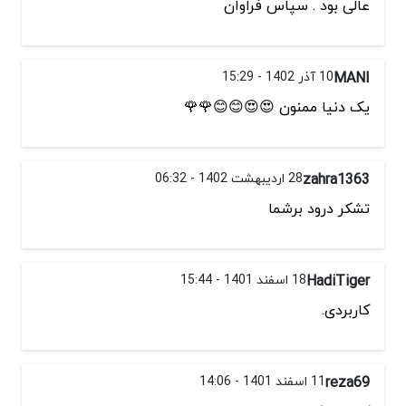
عالی بود . سپاس فراوان
MANI
10 آذر 1402 - 15:29
یک دنیا ممنون 😍😍😊😊🌹🌹
zahra1363
28 اردیبهشت 1402 - 06:32
تشکر درود برشما
HadiTiger
18 اسفند 1401 - 15:44
کاربردی.
reza69
11 اسفند 1401 - 14:06