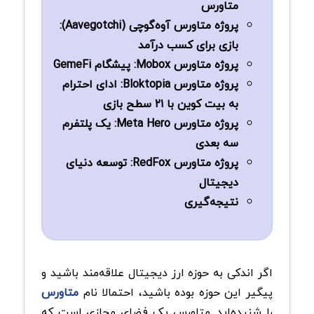
متاورس
پروژه متاورس آوه‌گوچی (Aavegotchi):
بازی برای کسب درآمد
پروژه متاورس Mobox: پیشگام GemeFi
پروژه متاورس Bloktopia: ادای احترام
به بیت کوین با ۲۱ سطح بازی
پروژه متاورس Meta Hero: یک پلتفرم
سه بعدی
پروژه متاورس RedFox: توسعه دنیای
دیجیتال
نتیجه‌گیری
اگر اندکی به حوزه ارز دیجیتال علاقه‌مند باشید و
پیگیر این حوزه بوده باشید، احتمالا نام
متاورس
را شنیده‌اید. متاورس یک فضای مجازی است که