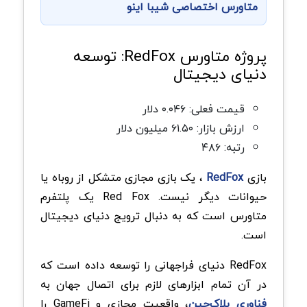
متاورس اختصاصی شیبا اینو
پروژه متاورس RedFox: توسعه
دنیای دیجیتال
قیمت فعلی: ۰.۰۴۶ دلار
ارزش بازار: ۶۱.۵۰ میلیون دلار
رتبه: ۴۸۶
بازی
RedFox
، یک بازی مجازی متشکل از روباه یا
حیوانات دیگر نیست. Red Fox یک پلتفرم
متاورس است که به دنبال ترویج دنیای دیجیتال
است.
RedFox دنیای فراجهانی را توسعه داده است که
در آن تمام ابزارهای لازم برای اتصال جهان به
فناوری بلاک‌چین
، واقعیت مجازی و GameFi را