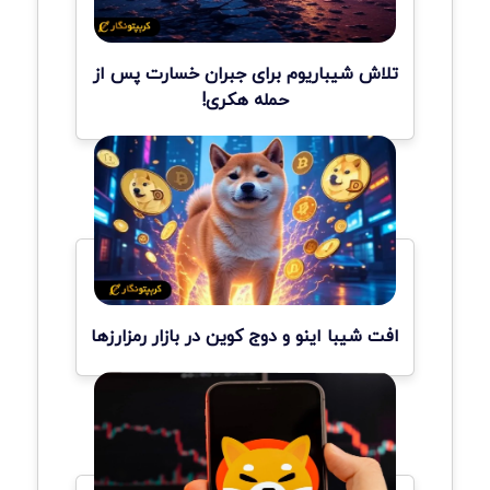
تلاش شیباریوم برای جبران خسارت پس از
حمله هکری!
افت شیبا اینو و دوج کوین در بازار رمزارزها