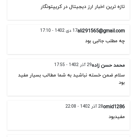
تازه ترین اخبار ارز دیجیتال در کریپتونگار
ali291565@gmail.com
17 دی 1402 - 17:10
چه مطلب جالبی بود
محمد حسن زاده
29 آذر 1402 - 17:55
سلام ضمن خسته نباشید به شما مطالب بسیار مفید
بود
omid1286
28 آذر 1402 - 22:08
مفیدبود