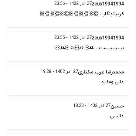
zeus19941994
27 آذر 1402 - 23:56
کریپتونگار…👏🏼👏🏼👏🏼👏🏼👏🏼👏🏼
zeus19941994
27 آذر 1402 - 23:55
بییییییست…🙏🏻🙏🏻🙏🏻🙏🏻
محمدرضا عرب مختاری
27 آذر 1402 - 19:28
عالی ومفید
حسین
27 آذر 1402 - 18:23
عالییی