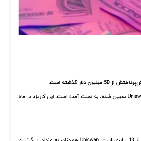
این درآمد از کارمزد 0.15 درصدی که از اکتبر سال گذشته برای تراکنش‌های کاربران از طریق وب‌سایت و اپلیکیشن کیف پول Uniswap تعیین شده، به دست آمده است. این کارمزد در ماه
از ابتدای امسال، این کارمزدها از 3.7 میلیون دلار به بیش از 50.6 میلیون دلار افزایش یافته که نشان‌دهنده افزایش بیش از 13 برابری است. Uniswap همچنان به عنوان بزرگ‌ترین