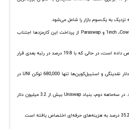
با اینکه Uniswap Labs از این کارمزدها بهره‌برداری می‌کند، کاربران می‌توانند با استفاده از تجمیع‌کننده‌های DEX مانند 1inch ،Cowswap و Paraswap از پرداخت این کارمزدها اجتناب
با این حال، رابط کاربری Uniswap همچنان محبوب‌ترین است و در ماه جولای 25.7 درصد از فعالیت‌های DEX را به خود اختصاص داده است، در حالی که با 19.8 درصد در رتبه بعدی قرار
این ماه، بنیاد Uniswap گزارشی از وضعیت مالی خود برای سه‌ماهه دوم منتشر کرد که نشان داد این بنیاد با 36.81 میلیون دلار نقدینگی و استیبل‌کوین‌ها تنها 680,000 توکن UNI در
این منابع برای کمک‌های مالی و هزینه‌های عملیاتی استفاده می‌شود و انتظار می‌رود تا پایان سال 2025 از آن‌ها استفاده شود. در سه‌ماهه دوم، بنیاد Uniswap بیش از 3.2 میلیون دلار