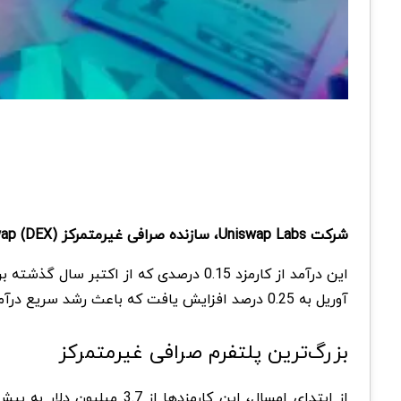
شرکت Uniswap Labs، سازنده صرافی غیرمتمرکز (DEX) Uniswap، به موفقیتی بزرگ دست پیدا کرده و درآمد کل کارمزدهای پیش‌پرداختش از 50 میلیون دلار گذشته است.
آوریل به 0.25 درصد افزایش یافت که باعث رشد سریع درآمد شد.
بزرگ‌ترین پلتفرم صرافی غیرمتمرکز