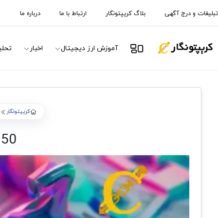
تبلیغات و درج آگهی
بلاگ کریپتونگار
ارتباط با ما
درباره ما
آموزش ارز دیجیتال
اخبار
تحلی
کریپتونگار
50 میلیون دلار درآمد کارمزد Uniswap Labs