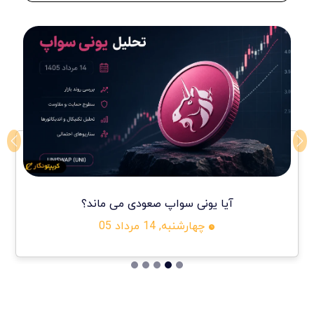
ext
Previous
آیا یونی سواپ صعودی می ماند؟
چهارشنبه, 14 مرداد 05