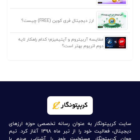
ارز دیجیتال فری کوین (FREE) چیست؟
مقایسه آربیتروم و آپتیمیزم؛ کدام راهکار لایه
دوم اتریوم بهتر است؟
سایت کریپتونگار به عنوان رسانه تخصصی حوزه ارزهای
دیجیتال، فعالیت خود را از تیر ماه ۱۳۹۸ آغاز کرد. تیم
جوان کریپتونگار مسئولیت خود را آشنایی مردم با