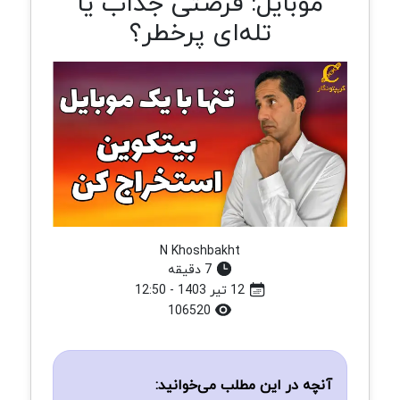
موبایل: فرصتی جذاب یا
تله‌ای پرخطر؟
N Khoshbakht
7 دقیقه
12 تیر 1403 - 12:50
106520
آنچه در این مطلب می‌خوانید: