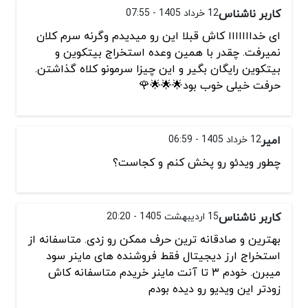
کاربر ناشناس
12 خرداد 1405 - 07:55
ای خدااااااا کاش قبلا این رو میدیدم وگرنه سرم کلان
نمیرفت. چقدر با همین وعده استخراج بیتکوین و
بیتکوین رایگان بگیر و این چیزا سرمونو کلاه گذاشتن.
حرفت خیلی خوب بود🌟🌟🌟🌹
امیر
12 خرداد 1405 - 06:59
چطور ویدئو رو پخش کنم و کجاست؟
کاربر ناشناس
15 اردیبهشت 1405 - 20:20
بهترین و صادقانه ترین حرف ممکن رو زدی. متاسفانه از
استخراج ارز دیجیتال فقط فروشنده های ماینر سود
میبرن. خودم ۳ تا آنت ماینر خریدم متاسفانه کاش
زودتر این ویدیو رو دیده بودم