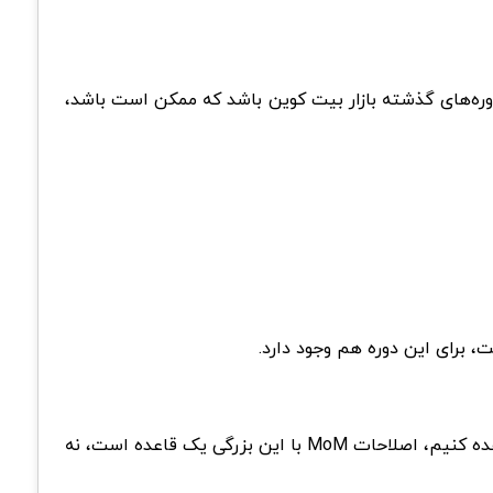
 میتواند نشانه افت شدیدی در طی دوره‌های گذشته بازار بیت کوین باشد که ممکن است باشد،
برای این دوره هم وجود دارد.
با جدا کردن سال‌های هاوینگ بیت کوین (2012، 2016، 2020، 2024)، می‌توانیم عملکرد MoM، را از طریق جدول و نمودار مشاهده کنیم، اصلاحات MoM با این بزرگی یک قاعده است، نه