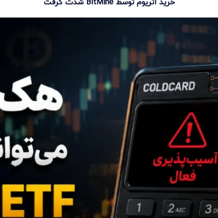
خرید اتریوم توسط BitMine شدت گرفت