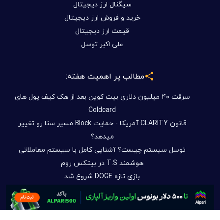
سیگنال ارز دیجیتال
خرید و فروش ارز دیجیتال
قیمت ارز دیجیتال
علی اکبر توسل
مطالب پر اهمیت هفته:
سرقت ۴۰ میلیون دلاری بیت کوین بعد از هک کیف پول های
Coldcard
قانون CLARITY آمریکا - حمایت Block مسیر سنا رو تغییر
میدهد؟
توسل سیستم چیست؟ آشنایی کامل با سیستم معاملاتی
هوشمند T.S در بیتکس روم
بازی تازه DOGE شروع شد
فرصت های سرمایه گذاری در بیتکس روم بدون دغدغه تحریم