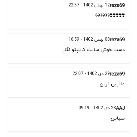
reza69
12 بهمن 1402 - 22:57
❣️❣️❣️❣️❣️🤩🤩🤩
reza69
08 بهمن 1402 - 16:59
دست خوش سایت کریپتو نگار
reza69
29 دی 1402 - 22:07
عالییی ترین
AAJ
23 دی 1402 - 09:19
سپاس