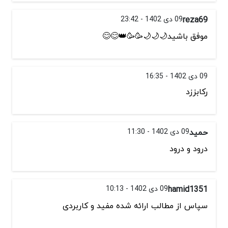
reza69
09 دی 1402 - 23:42
موفق باشید🌙🌙🌙🥳🥳👑😊😊
09 دی 1402 - 16:35
رکابززد
حمید
09 دی 1402 - 11:30
درود و درود
hamid1351
09 دی 1402 - 10:13
سپاس از مطالب ارائه شده مفید و کاربردی