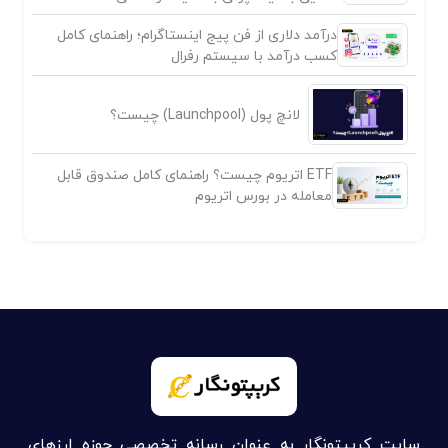
درآمد دلاری از فن پیج اینستاگرام؛ راهنمای کامل
کسب درآمد با سیستم رفرال
لانچ پول (Launchpool) چیست؟
ETF اتریوم چیست؟ راهنمای کامل صندوق قابل
معامله در بورس اتریوم
سایت کریپتونگار به عنوان رسانه تخصصی حوزه ارزهای