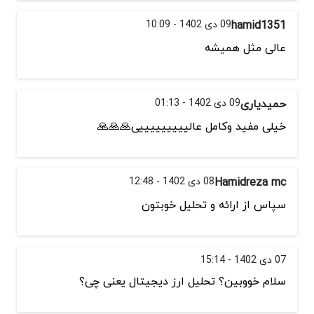
hamid1351
09 دی 1402 - 10:09
عالی مثل همیشه
حمیدیاری
09 دی 1402 - 01:13
خیلی مفید وکامل عالیییییییییی🙏🙏🙏
Hamidreza mc
08 دی 1402 - 12:48
سپاس از ارائه و تحليل خوبتون
07 دی 1402 - 15:14
سلام خووبین؟ تحلیل ارز دیجیتال یعنی چی؟