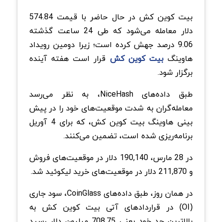
بیت کوین‌ کش در حال حاضر با قیمت 574.84
دلار معامله می‌شود که طی 24 ساعت گذشته
9.06 درصد جهش کرده است؛ زیرا دومین رویداد
هاوینگ
بیت کوین‌ کش
قرار است هفته آینده
برگزار شود.
طبق داده‌های NiceHash، به نظر می‌رسد
معامله‌گران به شدت موقعیت‌های خود را در پیش
بینی هاوینگ بیت کوین‌ کش، که برای 4 آوریل
برنامه‌ریزی شده است، تضمین می‌کنند.
در 28 مارس، 190,140 دلار در موقعیت‌های فروش
و 211,870 دلار در موقعیت‌های خرید لیکوئید شد.
در همان روز، طبق داده‌های CoinGlass، سود جاری
(OI) در قراردادهای آتی بیت‌ کوین‌ کش به
بالاترین حد خود یعنی 708.75 میلیون دلار رسید