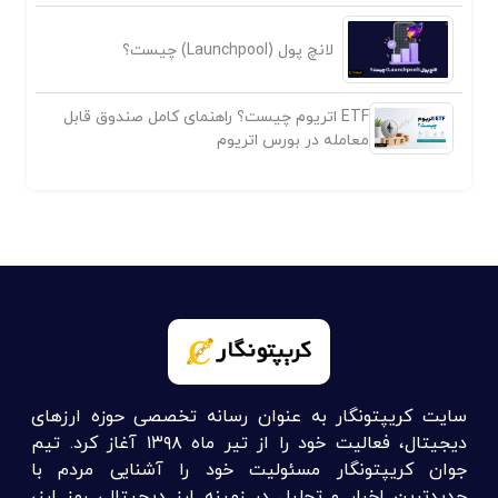
لانچ پول (Launchpool) چیست؟
ETF اتریوم چیست؟ راهنمای کامل صندوق قابل
معامله در بورس اتریوم
سایت کریپتونگار به عنوان رسانه تخصصی حوزه ارزهای
دیجیتال، فعالیت خود را از تیر ماه ۱۳۹۸ آغاز کرد. تیم
جوان کریپتونگار مسئولیت خود را آشنایی مردم با
جدیدترین اخبار و تحلیل در زمینه ارز دیجیتال، رمز ارز،