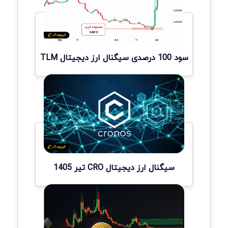
سود 100 درصدی سیگنال ارز دیجیتال TLM
سیگنال ارز دیجیتال CRO تیر 1405