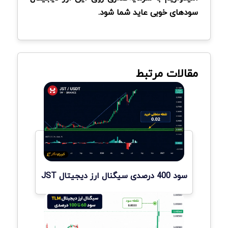
سودهای خوبی عاید شما شود.
مقالات مرتبط
سود 400 درصدی سیگنال ارز دیجیتال JST