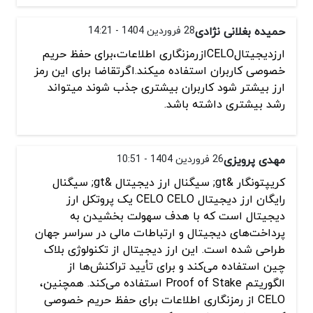
حمیده بغلانی نژادی
28 فروردین 1404 - 14:21
ارزدیجیتالCELOازرمزنگاری اطلاعات،برای حفظ حریم
خصوصی کاربران استفاده میکند.اگرتقاضا برای این رمز
ارز بیشتر شود کاربران بیشتری جذب شوند میتواند
رشد بیشتری داشته باشد.
مهدی پرویزی
26 فروردین 1404 - 10:51
کریپتونگار &gt; سیگنال ارز دیجیتال &gt; سیگنال
رایگان ارز دیجیتال CELO CELO یک پروتکل ارز
دیجیتال است که با هدف سهولت بخشیدن به
پرداخت‌های دیجیتال و ارتباطات مالی در سراسر جهان
طراحی شده است. این ارز دیجیتال از تکنولوژی بلاک
چین استفاده می‌کند و برای تأیید تراکنش‌ها از
الگوریتم Proof of Stake استفاده می‌کند. همچنین،
CELO از رمزنگاری اطلاعات برای حفظ حریم خصوصی