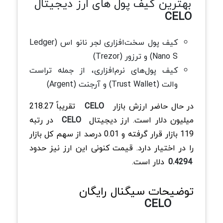
بهترین کیف پول های ارز دیجیتال
CELO
کیف پول سخت‌افزاری لجر نانو اس (Ledger
Nano S) و ترزور (Trezor)
کیف پول‌های نرم‌افزاری، از جمله تراست
والت (Trust Wallet) و آرجنت (Argent)
در حال حاضر ارزش بازار
CELO
تقریباً 218.27
میلیون دلار است. ارز دیجیتال
CELO
در رتبه
119 بازار قرار گرفته و 0.01 درصد از سهم کل بازار
را در اختیار دارد. قیمت کنونی این ارز نیز حدود
0.4294
دلار است.
توضیحات سیگنال رایگان
CELO