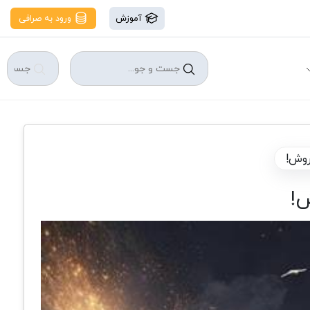
آموزش
ورود به صرافی
روش!
ش!