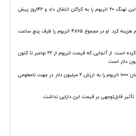
نزدیک به یک ماه پیش، او ۱۵۰ ETH را به همان پلتفرم معاملاتی رمزارز مستقر در ایالات متحده ارسال کرد. ۴۲ روز پیش نیز این نهنگ ۲۰ اتریوم را به کراکن انتقال داد و ۱۴۲روز پیش
در حالی که این سرمایه‌گذار در حال فروش اتریوم خود بوده است، نهنگ بزرگ دیگری امروز ۱۰ میلیون USDC را برای خرید اتریوم هزینه کرد. او در مجموع ۴۸۶۵ اتریوم را ظرف پنج ساعت
(DEX) خرید کرده است. از آنجایی که قیمت اتریوم از ۲۲ نوامبر تا کنون
پیش از این گزارش شده بود که یک مقدار بزرگ ETH نیز اخیراً توسط بنیاد اتریوم فروخته شده است. چند روز پیش، این سازمان ۱۰۰۰ اتریوم را به ارزش ۲ میلیون دلار در جهت نامعلومی
أثیر قابل‌توجهی بر قیمت این دارایی نداشت.