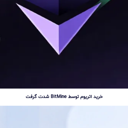
خرید اتریوم توسط BitMine شدت گرفت