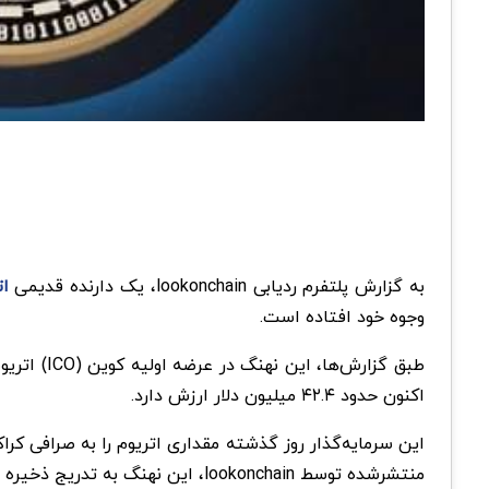
به گزارش پلتفرم ردیابی lookonchain، یک دارنده قدیمی
ات
وجوه خود افتاده است.
اکنون حدود ۴۲.۴ میلیون دلار ارزش دارد.
منتشرشده توسط lookonchain، این نهنگ به تدریج ذخیره اتریوم خود را می‌فروشد. یازده روز پیش، او ۸۰۰ ETH را به کراکن واریز کرد.