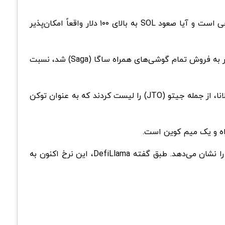
عوامل متعددی مانند افزایش فعالیت شبکه در افزایش قیمت سولانا نقش دارند. برای تعیین اینکه آیا ارزش‌گذاری فعلی واقعی است و آیا صعود SOL به بالای ۱۰۰ دلار واقعاً امکان‌‌‌پذیر
همانطور که در خبرهای قبلی کریپتونگار هم گزارش شد، رشد اخیر قیمت سولانا به ایردراپ مخصوص میم کوین BONK که منجر به فروش تمام گوشی‌های همراه ساگا (Saga) شد، نسبت
از سوی دیگر، سولانا در ۷ دسامبر دوباره توجهات را به خود جلب کرد. صرافی‌های متمرکز بزرگی مانند کوین بیس، توکن‌های سولانا، از جمله جیتو (JTO) را لیست کردند که به عنوان توکن
فقط سه هفته پیش، در ۲۹ نوامبر، ارزش کل قفل‌شده (TVL) سولانا به ۶۵۴ میلیون دلار رسید که تنها ۱.۴ درصد از سهم بازار را نشان می‌‌دهد. طبق گفته DefiLlama، این نرخ اکنون به