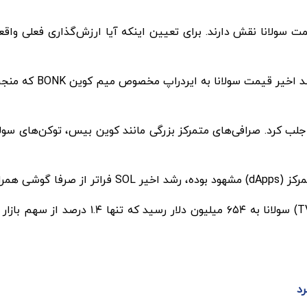
یم کوین است.
رد