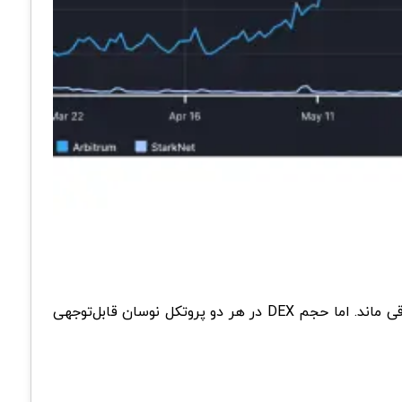
در بخش DeFi نیز اختلاف در عملکرد هر دو مشاهده شد، به عنوان مثال، TVL (مقدار کل قفل شده) برای هر دو شبکه ثابت باقی ماند. اما حجم DEX در هر دو پروتکل نوسان قابل‌توجهی