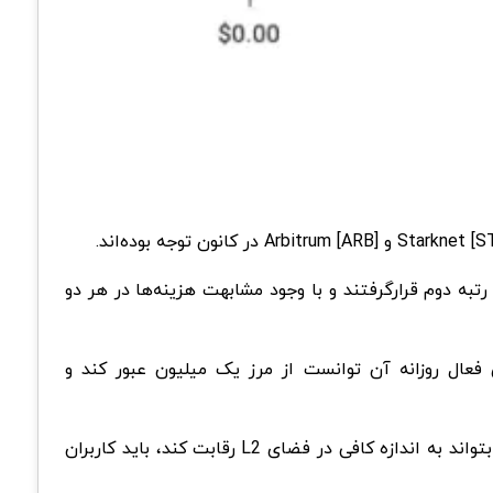
و Arbitrum از نظر هزینه‌های دریافتی هر کاربر از همه شبکه‌های دیگر هم بهتر عمل‌کردند و پس از zkSync Era در رتبه دوم قرار‌گرفتند و با وجود مشابهت هزینه‌ها در هر دو
عال روزانه آن توانست از مرز یک میلیون عبور کند و
Starknet نیز رشد مشابهی در هر دو مورد داشت، اما اعداد آن به هیچ وجه نزدیک به Arbiturm نبود و برای اینکه Starknet بتواند به اندازه کافی در فضای L2 رقابت کند، باید کاربران