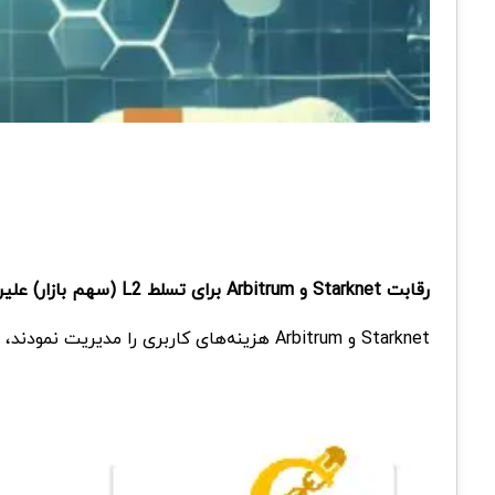
رقابت Starknet و Arbitrum برای تسلط L2 (سهم بازار) علیرغم کاهش قیمت‌ها مشاهده می‌شود و از نظر کارمزد به ازای هر کاربر در رتبه دوم پس از zkSync Era قرار گرفتند.
Starknet و Arbitrum هزینه‌های کاربری را مدیریت نمودند، ولی zkSync Era از آنها پیشی‌ گرفت و با وجود عملکرد مثبت، پروتکل قیمت هر دو توکن کاهش یافت.