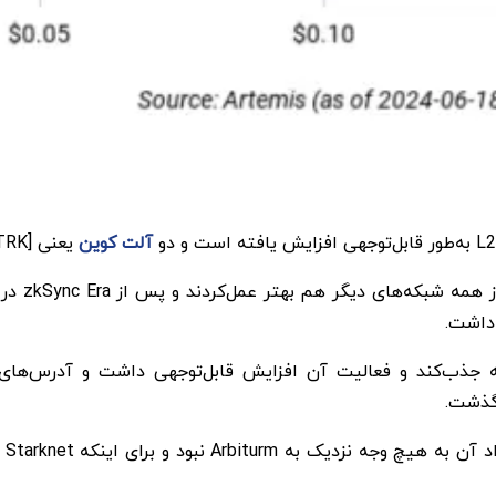
آلت کوین
یعنی Starknet [STRK] و Arbitrum [ARB] در کانون توجه بوده‌اند.
Starknet 
 داشت.
 جذب‌کند و فعالیت آن افزایش قابل‌توجهی داشت و آدرس‌های ف
 گذشت.