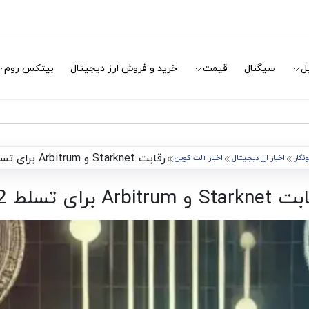
ل
سیگنال
قیمت
خرید و فروش ارز دیجیتال
بیتکس روم
رقابت Starknet و Arbitrum برای تسلط L2
نگار
اخبار ارز دیجیتال
اخبار آلت کوین
Sta و Arbitrum برای تسلط L2