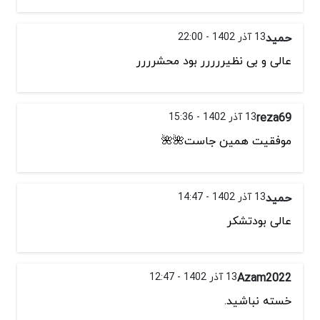
حمید
13 آذر 1402 - 22:00
عالی و بی نظیررررر بود محشرررر
reza69
13 آذر 1402 - 15:36
موفقیت همین جاست🌺🌺
حمید
13 آذر 1402 - 14:47
عالی بودتشکر
Azam2022
13 آذر 1402 - 12:47
خسته نباشید.