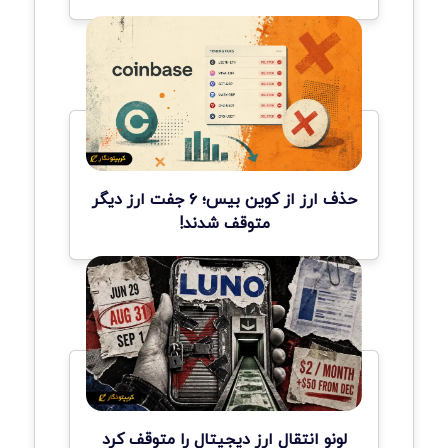
حذف ارز از کوین بیس؛ ۶ جفت ارز دیگر
متوقف شدند!
لونو انتقال ارز دیجیتال را متوقف کرد