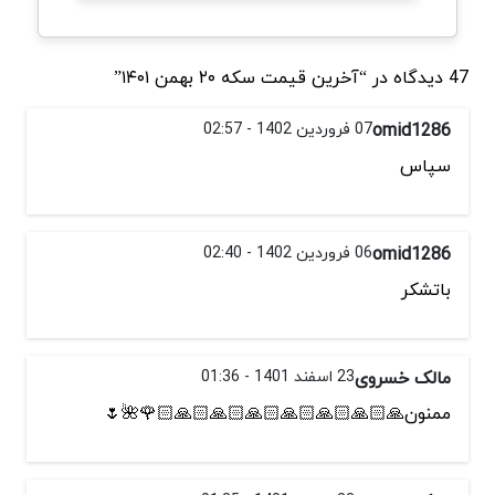
47 دیدگاه در “آخرین قیمت سکه ۲۰ بهمن ۱۴۰۱”
omid1286
07 فروردین 1402 - 02:57
سپاس
omid1286
06 فروردین 1402 - 02:40
باتشکر
مالک خسروی
23 اسفند 1401 - 01:36
ممنون🙏🏻🙏🏻🙏🏻🙏🏻🙏🏻🙏🏻🙏🏻🌹🌺🌷