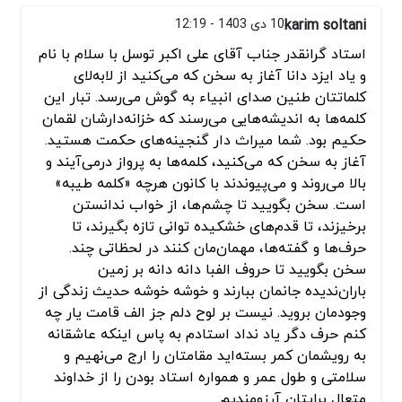
karim soltani
10 دی 1403 - 12:19
استاد گرانقدر جناب آقای علی اکبر توسل با سلام با نام
و یاد ایزد دانا آغاز به سخن که می‌کنید از لابه‌لای
کلماتتان طنین صدای انبیاء به گوش می‌رسد. تبار این
کلمه‌ها به اندیشه‌هایی می‌رسند که خزانه‌دارشان لقمان
حکیم بود. شما میراث‌ دار گنجینه‌های حکمت هستید.
آغاز به سخن که می‌کنید، کلمه‌ها به پرواز درمی‌آیند و
بالا می‌روند و می‌پیوندند با کانون هرچه «کلمه طیبه»
است. سخن بگویید تا چشم‌ها، از خواب ندانستن
برخیزند، تا قدم‌های خشکیده توانی تازه بگیرند، تا
حرف‌ها و گفته‌ها، مهمان‌مان کنند در لحظاتی چند.
سخن بگویید تا حروف الفبا دانه دانه بر زمین
باران‌ندیده جانمان ببارند و خوشه خوشه حدیث زندگی از
وجودمان بروید. نیست بر لوح دلم جز الف قامت یار چه
کنم حرف دگر یاد نداد استادم به پاس اینکه عاشقانه
به رویشمان کمر بسته‌اید مقامتان را ارج می‌نهیم و
سلامتی و طول عمر و همواره استاد بودن را از خداوند
متعال برایتان آرزومندیم.