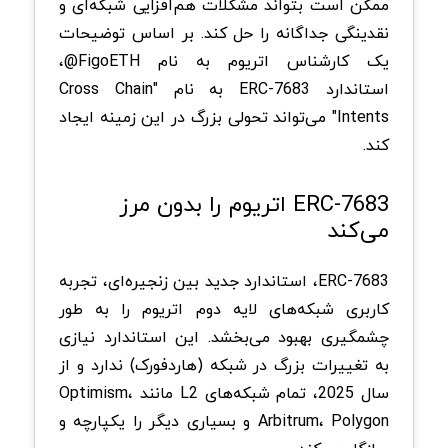
ممکن است بتواند مشکلات هم‌افزایی شبکه‌ای و
نقدینگی جداگانه را حل کند. بر اساس توضیحات
یک کارشناس اتریوم به نام FigoETH@،
استاندارد ERC-7683 به نام "Cross Chain
Intents" می‌تواند تحولی بزرگ در این زمینه ایجاد
کند.
ERC-7683 اتریوم را بدون مرز
می‌کند
ERC-7683، استاندارد جدید بین زنجیره‌ای، تجربه
کاربری شبکه‌های لایه دوم اتریوم را به طور
چشمگیری بهبود می‌بخشد. این استاندارد نیازی
به تغییرات بزرگ در شبکه (هاردفورک) ندارد و از
سال 2025، تمام شبکه‌های L2 مانند Optimism،
Arbitrum، Polygon و بسیاری دیگر را یکپارچه و