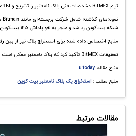
تیم BitMEX مشخصات فنی بلاک نامعتبر را تشریح و اطلاعات جامعی در مورد ناهنجاری‌های مشاهده‌شده در ارتفاع بلوک 809478 ارائه کرد.
نمونه‌های گذشته شامل شرکت‌ برجسته‌ای مانند Bitmain می‌شود که به دلیل یک بلاک
شبکه بیت‌کوین رد شد و منجر به لغو پاداش ۱۲.۵ بیت‌کوین گردید؛ معادل ۱۴۶,۲۰۰ دلار در آن زمان که برای ماینر در نظر گرفته شده بود.
منابع اختصاص داده شده برای استخراج بلاک نیز از بین رفت. حادثه مشابه دیگری در آوریل 2023 باعث شد که 2Pool
تحقیقات BitMEX تأکید کرد که بلاک نامعتبر ممکن است ناشی از عملیات امضای بد (bad signature operations) باشد، اما دلیل آن را تأیید نکرد.
منبع مقاله:
u.today
منبع مطلب :
استخراج یک بلاک نامعتبر بیت کوین
مقالات مرتبط