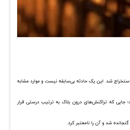
معتبر توسط Marathon Digital Holdings استخراج شد. این یک حادثه بی‌سابقه نیست و موارد مشابه
به عنوان “مسئله سفارش تراکنش” (transaction ordering issue) شناخته می‌شود؛ جایی که تراکنش‌های درون بلاک به ترتیب درستی قرار