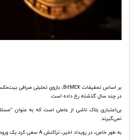
بر اساس تحقیقات BitMEX، بازوی تحلیلی صرافی بیت‌مکس، یک بلاک
در چند سال گذشته رخ داده است.
نمی‌گیرند.
به طور خاص، در رویداد اخیر، تراکنش A سعی کرد یک ورودی از تراکنش B را خرج کند، اما تراکنش B پس از تراکنش A در بلاک گنجانده شد و آن را نامعتبر کرد.