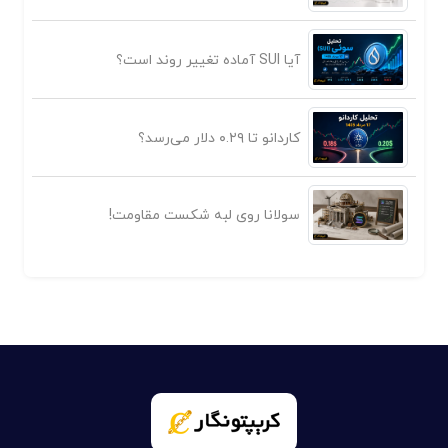
آیا SUI آماده تغییر روند است؟
کاردانو تا ۰.۲۹ دلار می‌رسد؟
سولانا روی لبه شکست مقاومت!