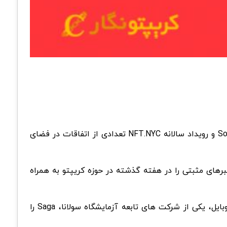
آغاز شده‌اند. پروژه تلفن هوشمند Solana’s web3 و رویداد سالانه NFT.NYC تعدادی از اتفاقات در فضای
دازی شده اند که خبرهای مثبتی را در هفته گذشته در حوزه کریپتو به همراه
از یک گوشی هوشمند تحت وب است. در 23 ژوئن، سولانا موبایل، یکی از شرکت های تابعه آزمایشگاه سولانا، Saga را