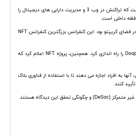
Saga یک تلفن همراه اندرویدی پرچمدار با عملکرد و ویژگی ­های منحصر به فرد است که با بلاک چین سولانا یکپارچه شده است که تراکنش در وب 3 و مدیریت دارایی های دیجیتال را
در همین حال NFT.NYC ، رویداد سالانه صنعت NFT بین 20 تا 23 ژوئن 2022 برگزار شد. این رویداد همچنین یک موضوع داغ در فضای کریپتو بود. این کنفرانس بزرگترین کنفرانس NFT
یکی از قابل توجه ترین اعلامیه های کنفرانس توسط پروژه NFT با تراشه -آبی Doodles بود که اخیراً دنباله ای به نام Dooplicator را راه اندازی کرد. همچنین، پروژه NFT اعلام کرد که
 غیرقابل انتقال هستند. در اصل، آنها به افراد اجازه می دهند تا با استفاده از فناوری بلاک
أیید کنند.