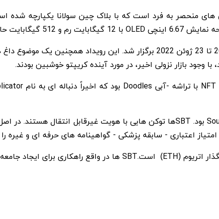
یت حافظه داخلی است.
 وجود بازار نزولی اخیر، در مورد آینده کریپتو خوشبین بودند.
پروژه دیگری که سرفصل خبرها شد Soulbound Tokens (SBT) بود. SBTها توکن­ هایی با هویت
تیاز اعتباری - سابقه پزشکی - گواهینامه­ های حرفه ­ای و غیره را ت
چگونگی تحقق این دیدگاه هستند.