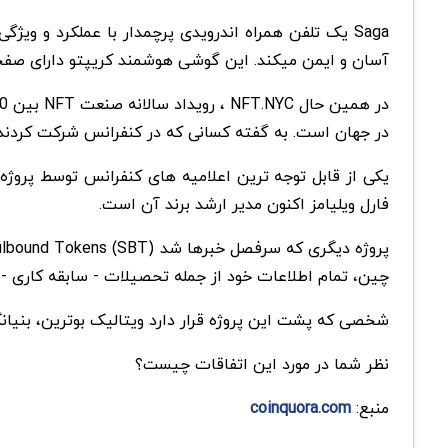
آسان و ایمن می­کند. این گوشی هوشمند کریپتو دارای صفحه نمایش 6.67 اینچی OLED با 12 گیگابایت رم و 512 گیگابا
در جهان است. به گفته کسانی که در کنفرانس شرکت کردند، با
فارل ویلیامز اکنون مدیر ارشد برند آن است.
چین، تمام اطلاعات خود از جمله تحصیلات - سابقه کاری - ام
شخصی که پشت این پروژه قرار دارد ویتالیک بوترین، بنیانگذار اتریوم (ETH) است.SBT ها در واقع راهکاری برای ایجاد جامعه غیر متمرکز (DeSoc) و 
نظر شما در مورد این اتفاقات چیست؟
منبع:
coinquora.com