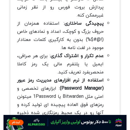
پردازش بروت فورس رو از نظر زمانی
غیرممکن کنه.
پیچیدگی ساختاری
: استفاده همزمان از
حروف بزرگ و کوچک، اعداد و نمادهای خاص
(!@#$%) بدون به کارگیری کلمات معنادار
موجود در لغت نامه ها.
عدم تکرار و اشتراک گذاری
: برای هر صرافی،
ایمیل یا پلتفرم مالی یک رمز کاملا
منحصربفرد تعریف کنید.
استفاده از نرم افزارهای مدیریت رمز عبور
(Password Manager)
: ابزارهای تخصصی و
امنی مثل Bitwarden یا 1Password میتونن
رمزهای فوق العاده پیچیده ای تولید کرده و
آنها رو در یک محیط رمزنگاری شده ذخیره
کنن. بدین ترتیب شما فقط نیاز به حفظ
کردن یک رمز عبور اصلی خواهی داشت.