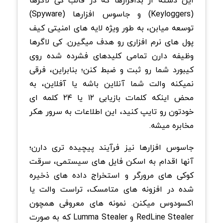
این دسته از بدافزارها که در قالب کی لاگرها
(Keyloggers) و جاسوس افزارها (Spyware)
توسعه میابن، به طور ویژه لایه های امنیتی کیف
پول های نرم افزاری رو هدف میگیرن. کی لاگرها
وظیفه دارن تمامی کلیدهای فشرده شده روی
کیبورد شما رو ثبت و ضبط کنن؛ بنابراین، فرقی
نمیکنه والت شما آنلاین باشه یا آفلاین، به
محض اینکه کلمات بازیابی ۱۲ یا ۲۴ کلمه ای
خودتون رو تایپ کنید، این اطلاعات به سرور هکر
مخابره میشه.
جاسوس افزارها نیز فرآیند پیچیده تری دارن؛
آنها اقدام به اسکن فایل های سیستمی، سرقت
کوکی های مرورگر و استخراج داده های ذخیره
شده در افزونه های متامسک، تراست والت یا
اکسودوس میکنن. نمونه های معروفی همچون
RedLine Stealer و Lumma Stealer که به صورت