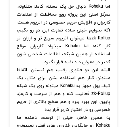
اما Kohaku دنبال حل یک مسئله کاملا متفاوته.
تمرکز اصلی این پروژه روی محافظت از اطلاعات
کاربران و افزایش حریم خصوصی در اتریوم هست.
اگه بخوایم خیلی ساده تفاوت این دو رو بگیم،
zk-Rollupها میخوان اتریوم سریع تر و ارزان تر
کار کنه؛ اما Kohaku میخواد کاربران موقع
استفاده از همین شبکه، اطلاعات شخصی شون
کمتر در معرض دید بقیه قرار بگیره.
البته این دو فناوری رقیب هم نیستن. اتفاقا
میتونن کنار هم استفاده بشن. برای مثال، یک
کیف پول مجهز به Kohaku میتونه روی یک شبکه
zk-Rollup فعالیت کنه و هم از سرعت و کارمزد
پایین اون بهره ببره و هم سطح بالاتری از حریم
خصوصی رو در اختیار کاربر قرار بده.
به همین خاطر، خیلی از توسعه دهنده ها
Kohaku رو جایگزین فناوری های فعلی نمیدونن؛