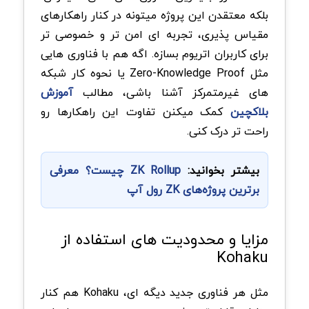
بلکه معتقدن این پروژه میتونه در کنار راهکارهای
مقیاس پذیری، تجربه ای امن تر و خصوصی تر
برای کاربران اتریوم بسازه. اگه هم با فناوری هایی
مثل Zero-Knowledge Proof یا نحوه کار شبکه
های غیرمتمرکز آشنا باشی، مطالب
آموزش
بلاکچین
کمک میکنن تفاوت این راهکارها رو
راحت تر درک کنی.
بیشتر بخوانید:
ZK Rollup چیست؟ معرفی
برترین پروژه‌های ZK رول آپ
مزایا و محدودیت های استفاده از
Kohaku
مثل هر فناوری جدید دیگه ای، Kohaku هم کنار