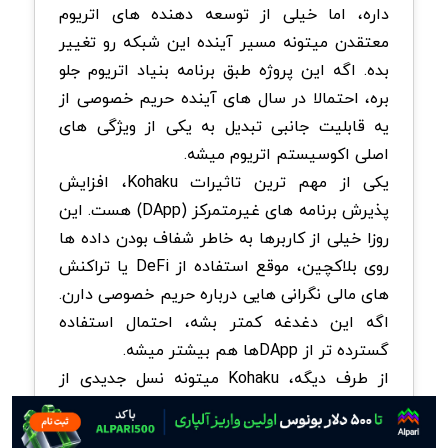
داره، اما خیلی از توسعه دهنده های اتریوم
معتقدن میتونه مسیر آینده این شبکه رو تغییر
بده. اگه این پروژه طبق برنامه بنیاد اتریوم جلو
بره، احتمالا در سال های آینده حریم خصوصی از
یه قابلیت جانبی تبدیل به یکی از ویژگی های
اصلی اکوسیستم اتریوم میشه.
یکی از مهم ترین تاثیرات Kohaku، افزایش
پذیرش برنامه های غیرمتمرکز (DApp) هست. این
روزا خیلی از کاربرها به خاطر شفاف بودن داده ها
روی بلاکچین، موقع استفاده از DeFi یا تراکنش
های مالی نگرانی هایی درباره حریم خصوصی دارن.
اگه این دغدغه کمتر بشه، احتمال استفاده
گسترده تر از DAppها هم بیشتر میشه.
از طرف دیگه، Kohaku میتونه نسل جدیدی از
کیف پول های اتریوم رو شکل بده؛ کیف پول هایی
که فقط برای نگهداری دارایی نیستن، بلکه به