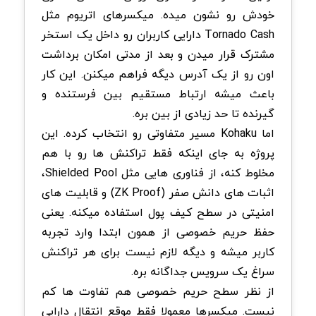
خودش رو نشون میده. میکسرهای اتریوم مثل
Tornado Cash دارایی کاربران رو داخل یک استخر
مشترک قرار میدن و بعد از مدتی امکان برداشت
اون رو از یک آدرس دیگه فراهم میکنن. این کار
باعث میشه ارتباط مستقیم بین فرستنده و
گیرنده تا حد زیادی از بین بره.
اما Kohaku مسیر متفاوتی رو انتخاب کرده. این
پروژه به جای اینکه فقط تراکنش ها رو با هم
مخلوط کنه، از فناوری هایی مثل Shielded Pool،
اثبات های دانش صفر (ZK Proof) و قابلیت های
امنیتی در سطح کیف پول استفاده میکنه. یعنی
حفظ حریم خصوصی از همون ابتدا وارد تجربه
کاربر میشه و دیگه لازم نیست برای هر تراکنش
سراغ یک سرویس جداگانه بره.
از نظر سطح حریم خصوصی هم تفاوت ها کم
نیست. میکسرها معمولا فقط موقع انتقال دارایی