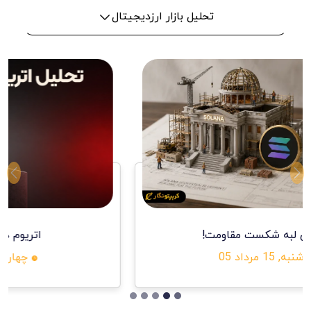
تحلیل بازار ارزدیجیتال
ext
Previous
اتریوم در آستانه شکست؟
چهارشنبه, 14 مرداد 05