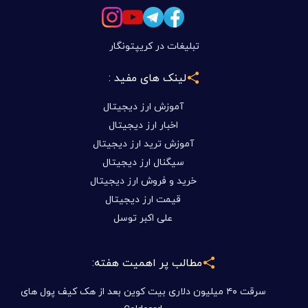
مطالب پر اهمیت هفته:
سرقت ۴۰ میلیون دلاری بیت کوین بعد از هک کیف پول های
Coldcard
قانون CLARITY آمریکا - حمایت Block مسیر سنا رو تغییر
میدهد؟
توسل سیستم چیست؟ آشنایی کامل با سیستم معاملاتی
هوشمند T.S در بیتکس روم
بازی تازه DOGE شروع شد
فرصت های سرمایه گذاری در بیتکس روم بدون دغدغه تحریم