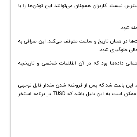
س نیست. کاربران همچنان می‌توانند این توکن‌ها را با
له شود.
ت‌ها در همان تاریخ و ساعت متوقف می‌کند. این صرافی به
مالی جلوگیری شود.
 مسائل مهم نقض احتمالی داده‌ها بود که در آن اطلاعات شخصی و تاریخچه
گان، TUSD خود را با Tether USDTمبادله کردند، ارزش TUSD به زیر 1 دلار کاهش یافت. این باعث شد که پس از فروخته شدن مقدار قابل توجهی
از توکن‌های TUSD، قیمت TUSD در 15 ژانویه به 0.984 دلار کاهش یابد. برخی از کاربران در X حدس زدند که فروش ناگهانی ممکن است به این دلیل باشد که TUSD در برنامه استخر