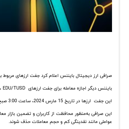
صرافی ارز دیجیتال بایننس اعلام کرد جفت ارزهای مربوط به استیبل کوین TrueUSD (TUSD) 
بایننس دیگر اجازه معامله برای جفت‌ ارزهای COMP/TUSD، EDU/TUSD و PENDLE/TUSD و همچنین جفت‌های BNB برای Arpa و EduCoin را نمی‌دهد.
این جفت ارزها در تاریخ 15 مارس 2024، ساعت 3:00 صبح به وقت محلی از صرافی حذف خواهند شد.
این صرافی به‌منظور محافظت از کاربران و تضمین بازار معام
عواملی مانند نقدینگی کم و حجم معاملات حذف شوند.