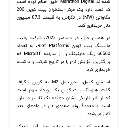
شده‌اند. Marathon Digital اخیراً اعلام کرده است
که قصد دارد یک مرکز استخراج بیت کوین 200
مگاواتی (MW) در تگزاس به قیمت 87.3 میلیون
دلار خریداری کند.
در همین حال، در دسامبر 2023، شرکت رقیب
ماینینگ بیت کوین Riot Platforms، به تعداد
66560 ریگ ماینینگ را از سازنده MicroBT که
بزرگترین افزایش نرخ را در تاریخ شرکت را داشت،
خریداری کرد.
استفان کیمل، مدیرعامل M2 به کوین تلگراف
گفت: هاوینگ بیت کوین یک رویداد مهم است
که از نظر تاریخی نشان دهنده یک تغییر در بازار
است و معمولاً روند صعودی آن در ماه‌های بعد
آغاز می‌شود.
همانطور که به نیمه چهارم سال قبل نزدیک