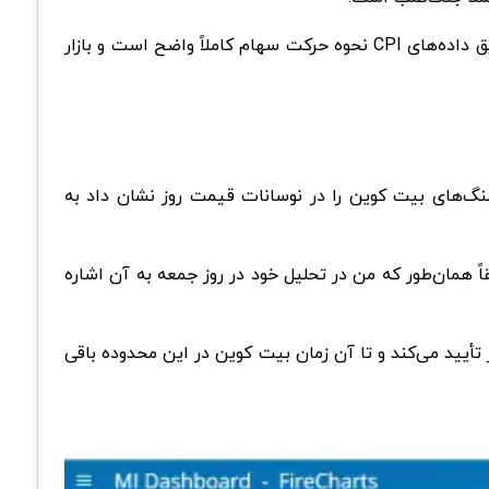
با این حال، قبلا بازار برای این سناریو قیمت‌گذاری کرده بود و نتیجه واقعی امروز این است که کاهش تورم ادامه دارد و از طریق داده‌های CPI نحوه حرکت سهام کاملاً واضح است و بازار
ها، نقش نهنگ‌های بیت کوین را در نوسانات قیمت روز نشان داد به
قاً همان‌طور که من در تحلیل خود در روز جمعه به آن اشاره
ست که هر چیزی که باید بدانید در نمودارها موجود است، در نهایت R/S Flip را با قیمت 69 هزار دلار تأیید می‌کند و تا آن زمان بیت کوین در این محدوده باقی