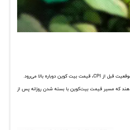
با کاهش در 70000 دلار نگه‌دارد، داده‌های Cointelegraph Markets Pro و TradingView نشان می‌دهند که مسیر قیمت بیت‌کوین با بسته شدن روزانه پس از