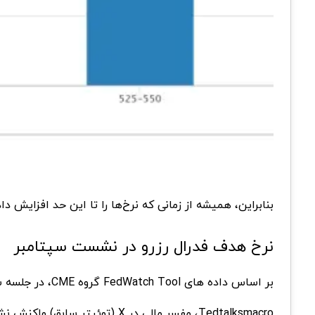
بنابراین، همیشه از زمانی که نرخ‌ها را تا این حد افزای
نرخ هدف فدرال رزرو در نشست سپتامبر
بر اساس داده های FedWatch Tool گروه CME، در جلسه سپتامبر فدرال رزرو بازارها حدود 10 درصد شرط کاهش را پایین آوردند.
Tedtalksmacro، مفسر مالی در X (توئیتر سابق) واکنش نشان داد و گفت که امروز FOMC قطعاً بیشتر از آنچه پیش‌بینی می‌شد جنگ‌طلب است.