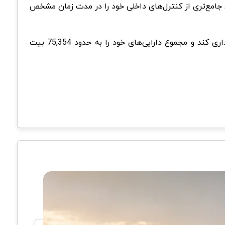
ا ارزیابی جامع‌تری از کنترل‌های داخلی خود را در مدت زمان مشخص
همان طور که دیروز The Block گزارش داد، تتر در سه ماهه اول سال 2024، توانست 627 میلیون دلار دیگر بیت کوین خریداری کند و مجموع دارایی‌های خود را به حدود 75,354 بیت