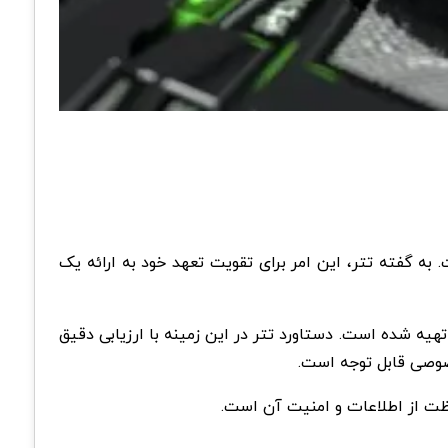
، به نقطه عطف مهم امنیتی دسترسی یافت. به گفته تتر، این امر برای تقویت تعهد خود به ارائه یک
سی SOC 2، که به عنوان معیاری برای انطباق امنیتی شناخته شده است، توسط موسسه حسابداران رسمی آمریکا (AICPA) تهیه شده است. دستاورد تتر در این زمینه با ارزیابی دقیق
صوصی قابل توجه است.
اظت از اطلاعات و امنیت آن است.