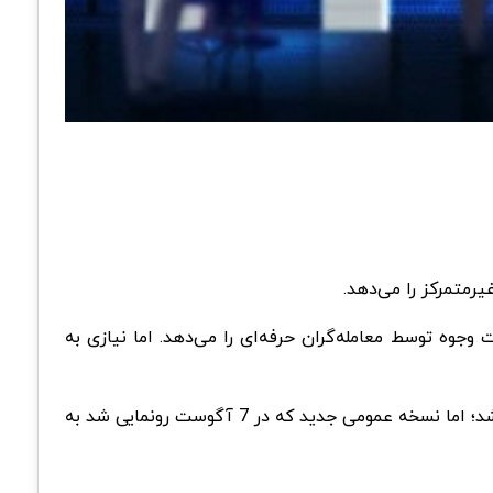
ان امکان مدیریت وجوه توسط معامله‌گران حرفه‌ای را می‌دهد. اما نیازی به
این برنامه در شبکه‌های Arbitrum و Optimism راه‌اندازی می‌شود. Valio قبلا در 24 جولای در یک نسخه لیست سفید راه‌اندازی شد؛ اما نسخه عمومی جدید که در 7 آگوست رونمایی شد به