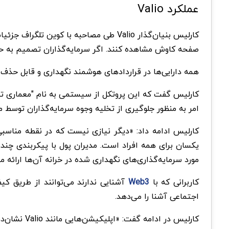
عملکرد Valio
کارلیس بنیان‌گذار Valio طی مصاحبه با کو
صفحه کاوش مشاهده کنند. اگر سرمایه‌گذاران تصمیم به حمای
همه دارایی‌ها در قراردادهای هوشمند نگهداری و قابل حذف نیستند. از طرفی Valio با پلتفرم دائمی GMX در Arbitrum و پروتکل تبادل غیر
کارلیس گفت که این پروتکل از سیستمی به نام "معماری تحمل
امر به منظور جلوگیری از تخلیه وجوه سرمایه‌گذاران توسط 
یکسان برای همه افراد است. مدیران پول با پیکربندی چند پا
مورد سرمایه‌گذاری‌های نگهداری شده در خرانه آن‌ها ارائه م
کاربرانی که با
Web3
آشنایی ندارند می‌توانند از طریق کیف 
اجتماعی آشنا را می‌دهد.
کارلیس در ادامه گفت: «اپلیکیشن‌هایی مانند Valio نشان‌دهنده آینده مدیریت دارایی هستند. زیرا آن‌ها جمعیت وال استریت که علاقه‌مند به موفقیت واقعی هستند را جذب می‌کنند.