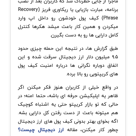
ماجرا از جایی خطرناک شد که کاربران بعد از نصب
برنامه، عبارت بازیابی یا ریکاوری فریز (Recovery
Phrase) کیف پول خودشون رو داخل اپ وارد
میکردن و همین کار باعث میشد هکرها کنترل
کامل دارایی ها رو به دست بگیرن.
طبق گزارش ها، در نتیجه این حمله چیزی حدود
۹.۵ میلیون دلار ارز دیجیتال سرقت شده و این
اتفاق دوباره نگرانی ها درباره امنیت کیف پول
های کریپتویی رو بالا برده.
در واقع خیلی از کاربران هنوز فکر میکنن اگر
ظاهر یه اپلیکیشن حرفه ای باشه، حتما امنه؛ در
حالی که تو بازار کریپتو حتی یه اشتباه کوچیک
هم میتونه باعث از دست رفتن کل دارایی بشه.
اگه بخوای بهتر بدونی کیف پول های ارز دیجیتال
چطور کار میکنن، مقاله
ارز دیجیتال چیست؟